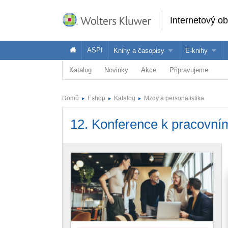
Internetový o
ASPI
Knihy a časopisy
E-knihy
Katalog
Novinky
Akce
Připravujeme
Knihy
Jak na naše
Časopisy
Koupit e-kni
Domů
Eshop
Katalog
Mzdy a personalistika
Půjčit si e-k
12. Konference k pracovn