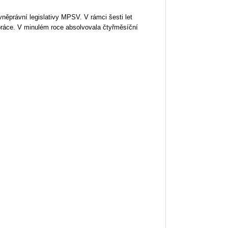
něprávní legislativy MPSV. V rámci šesti let
práce. V minulém roce absolvovala čtyřměsíční