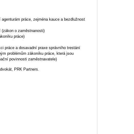
í agenturám práce, zejména kauce a bezdlužnost
 (zákon o zaměstnanosti)
ákoníku práce)
ci práce a dosavadní praxe správního trestání
aným problémům zákoníku práce, která jsou
ační povinnosti zaměstnavatele)
advokát, PRK Partners.