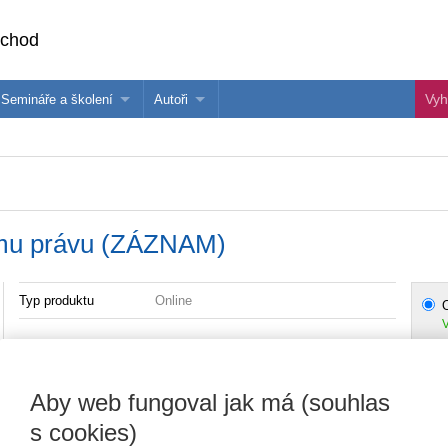
bchod
Semináře a školení
Autoři
 e-knihy?
Semináře a konference
Více o autorech Wolters Kluwer
hu
Školení ASPI, Libra a Praetor
PublishOne
nihu
ímu právu (ZÁZNAM)
Typ produktu
Online
O
V
Obsah:
Aby web fungoval jak má (souhlas
Transpoziční novela zákoníku práce – regulace dohod o
s cookies)
pracích konaných mimo pracovní poměr a infomační