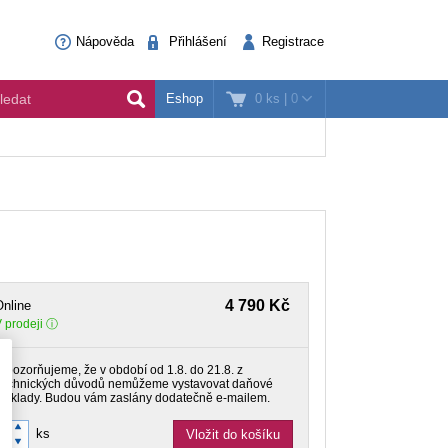
Nápověda
Přihlášení
Registrace
0 ks
|
0
Eshop
4 790 Kč
nline
 prodeji
Upozorňujeme, že v období od 1.8. do 21.8. z
technických důvodů nemůžeme vystavovat daňové
doklady. Budou vám zaslány dodatečně e-mailem.
ks
Vložit do košíku