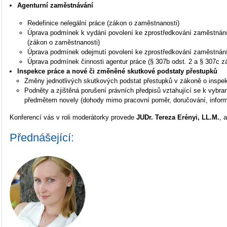
Agenturní zaměstnávání
Redefinice nelegální práce (zákon o zaměstnanosti)
Úprava podmínek k vydání povolení ke zprostředkování zaměstnán
(zákon o zaměstnanosti)
Úprava podmínek odejmutí povolení ke zprostředkování zaměstnání
Úprava podmínek činnosti agentur práce (§ 307b odst. 2 a § 307c z
Inspekce práce a nové či změněné skutkové podstaty přestupků
Změny jednotlivých skutkových podstat přestupků v zákoně o inspek
Podněty a zjištěná porušení právních předpisů vztahující se k vybr
předmětem novely (dohody mimo pracovní poměr, doručování, inform
Konferencí vás v roli moderátorky provede
JUDr. Tereza Erényi, LL.M.
, 
Přednášející: