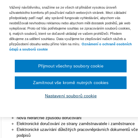
povinnost
Vážený návštěvníku, snažíme se ze všech sil přinášet vysokou úroveň
uživatelského komfortu při používání našich webových stránek. Mezi základní
Nárok na dovolenou pro zaměstnance na DPP a DPČ
předpoklady patří např. aby správně fungovalo vyhledávání, abychom vás
Nová povinnost rozvrhnout pracovní dobu u DPP a DPČ
neobtěžovali nevhodnou reklamou nebo abychom měli dostatek podnětů, jak web
Poskytování dob odpočinku, příplatků a pracovního volna při překáž
vylepšovat. Proto od Vás potřebujeme souhlas se zpracováním souborů cookies,
Změny v souvislosti se směrnicí EU 2019/1158 o rovnováze mezi
tj. malých souborů, které se dočasně ukládají ve vašem prohlížeči. Předem
Nové podmínky pro žádost o rodičovskou dovolenou
děkujeme za udělení souhlasu. Data využijeme ke zlepšování našich služeb a
Nároková žádost rodičů o kratší pracovní dobu; žádost o homeoffi
přizpůsobení obsahu webu přímo Vám na míru.
Oznámení o ochraně osobních
Posílení informační povinnosti zaměstnavatele ve vztahu k zaměs
údajů a souborů cookie
Pracovní podmínky, práce na dálku
Změny v žádosti osob pečujících o děti či závislé osoby nebo těhot
Přijmout všechny soubory cookie
úpravu či o práci z jiného místa
Práce na dálku a dohoda o ni
Úhrada nákladů při výkonu práce na dálku
Zamítnout vše kromě nutných cookies
Rozdíly v pracovních podmínkách u tzv. home office oproti stávají
Změny v žádosti o rodičovskou dovolenou
Nastavení souborů cookie
Elektronizace a doručování pracovněprávní dokumentů v novele z
Jaké dokumenty bude nadále nutné složitě doručovat?
Nová hierarchie způsobů doručování
Elektronické doručování ze strany zaměstnavatele i zaměstnance
Elektronické uzavírání důležitých pracovněprávních dokumentů vče
podpisů