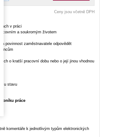
Ceny jsou včetně DPH
kách v práci
 pracovním a soukromým životem
ce a povinnost zaměstnavatele odpovědět
tnancům
ných o kratší pracovní dobu nebo o její jinou vhodnou
címu stavu
ákoníku práce
tně komentáře k jednotlivým typům elektronických