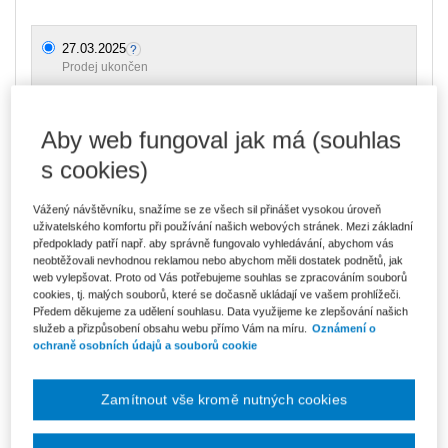
27.03.2025
Prodej ukončen
Aby web fungoval jak má (souhlas
Ceny jsou včetně DPH
s cookies)
Přednášející
JUDr. Dominik Brůha, Ph.D.
Vážený návštěvníku, snažíme se ze všech sil přinášet vysokou úroveň
Cílová skupina
Právníci, Mzdové účetní, HR
uživatelského komfortu při používání našich webových stránek. Mezi základní
pracovníci
předpoklady patří např. aby správně fungovalo vyhledávání, abychom vás
neobtěžovali nevhodnou reklamou nebo abychom měli dostatek podnětů, jak
Typ akce
Webinář
web vylepšovat. Proto od Vás potřebujeme souhlas se zpracováním souborů
cookies, tj. malých souborů, které se dočasně ukládají ve vašem prohlížeči.
Typ produktu
Školení
Předem děkujeme za udělení souhlasu. Data využijeme ke zlepšování našich
služeb a přizpůsobení obsahu webu přímo Vám na míru.
Oznámení o
Datum
27.03.2025
ochraně osobních údajů a souborů cookie
Místo konání
ONLINE - Microsoft Teams
Zamítnout vše kromě nutných cookies
Novela zákoníku práce, jejímž hlavním cílem je zvýšit flexibilitu