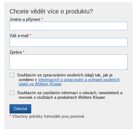
Chcete vědět více o produktu?
Jméno a příjmení
*
Váš e-mail
*
Zpráva
*
Souhlasím se zpracováním osobních údajů tak, jak je
uvedeno v
Informacích o zpracování a ochraně osobních
údajů ve Wolters Kluwer
.
Souhlasím se zasíláním informací o slevách, newsletterů a
novinek o službách a produktech Wolters Kluwer.
*
Všechny položky formuláře jsou povinné.