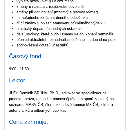
výplata mzdy (platu) i v cizí měně
změny u návratu z rodičovské dovolené
změny při doručování (mzdový a platový výměr)
mimořádného zkrácení denního odpočinku
dílčí změny v oblasti stanovení průměrného výdělku
praktický dopad přechodných ustanovení
další novinky, které budou známy ke dni konání semináře
přehled aktuálních rozhodnutí soudů a jejich dopad na praxi
zodpovězení dotazů účastníků
Časový fond:
9:00 - 11:30
Lektor:
JUDr. Dominik BRŮHA, Ph.D., advokát se specializací na
pracovní právo, rozhodce pracovněprávních sporů zapsaný na
seznamu MPSV ČR, člen rozkladové komise MZ ČR, lektor a
autor článků a odborných publikací
Cena zahrnuje: