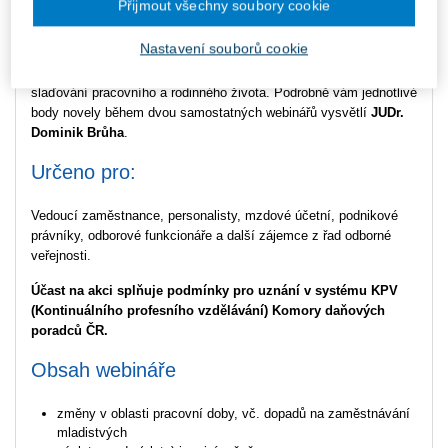
Přijmout všechny soubory cookie
pracovněprávních vztahů, prošla třetím čtením a míří do Senátu.
Její účinnost nastane pravděpodobně
od 1. 6. 2025
. Záměrem
Nastavení souborů cookie
novely je posílení konkurenceschopnosti zaměstnavatelů při
současném zachování ochrany práv zaměstnanců a podpora
slaďování pracovního a rodinného života. Podrobně vám jednotlivé
body novely během dvou samostatných webinářů vysvětlí
JUDr.
Dominik Brůha
.
Určeno pro:
Vedoucí zaměstnance, personalisty, mzdové účetní, podnikové
právníky, odborové funkcionáře a další zájemce z řad odborné
veřejnosti.
Účast na akci splňuje podmínky pro uznání v systému KPV
(Kontinuálního profesního vzdělávání) Komory daňových
poradců ČR.
Obsah webináře
změny v oblasti pracovní doby, vč. dopadů na zaměstnávání
mladistvých