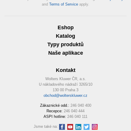
and
Terms of Service
apply.
Eshop
Katalog
Typy produktů
Naše aplikace
Kontakt
Wolters Kluwer ČR, a.s.
U nákladového nádraží 3265/10
130 00 Praha 3
obchod@wolterskluwer.cz
Zákaznické odd.:
246 040 400
Recepce:
246 040 444
ASPI hotline:
246 040 111
Jsme také na: