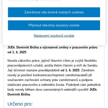
Typ akce
Konference
Zamítnout vše kromě nutných cookies
Typ produktu
Školení
Datum
31.03.2025
Přijmout všechny soubory cookie
Místo konání
ONLINE - Microsoft Teams
Nastavení souborů cookie
JUDr. Dominik Brůha a významné změny v pracovním právu
od 1. 6. 2025
Novela zákoníku práce, jejímž hlavním cílem je zvýšit flexibilitu
pracovněprávních vztahů, prošla třetím čtením a míří do Senátu.
Její účinnost nastane pravděpodobně
od 1. 6. 2025
. Záměrem
novely je posílení konkurenceschopnosti zaměstnavatelů při
současném zachování ochrany práv zaměstnanců a podpora
slaďování pracovního a rodinného života. Podrobně vám jednotlivé
body novely během dvou samostatných webinářů vysvětlí
JUDr.
Dominik Brůha
.
Určeno pro: