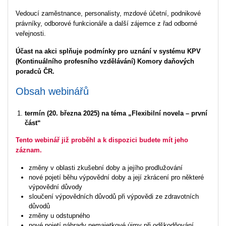
Vedoucí zaměstnance, personalisty, mzdové účetní, podnikové
právníky, odborové funkcionáře a další zájemce z řad odborné
veřejnosti.
Účast na akci splňuje podmínky pro uznání v systému KPV
(Kontinuálního profesního vzdělávání) Komory daňových
poradců ČR.
Obsah webinářů
termín (20. března 2025) na téma „Flexibilní novela – první
část“
Tento webinář již proběhl a k dispozici budete mít jeho
záznam.
změny v oblasti zkušební doby a jejího prodlužování
nové pojetí běhu výpovědní doby a její zkrácení pro některé
výpovědní důvody
sloučení výpovědních důvodů při výpovědi ze zdravotních
důvodů
změny u odstupného
nové pojetí náhrady nemajetkové újmy při odškodňování