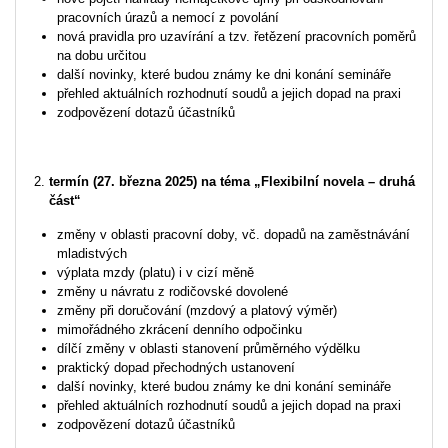
pracovních úrazů a nemocí z povolání
nová pravidla pro uzavírání a tzv. řetězení pracovních poměrů
na dobu určitou
další novinky, které budou známy ke dni konání semináře
přehled aktuálních rozhodnutí soudů a jejich dopad na praxi
zodpovězení dotazů účastníků
termín (27. března 2025) na téma „Flexibilní novela – druhá
část“
změny v oblasti pracovní doby, vč. dopadů na zaměstnávání
mladistvých
výplata mzdy (platu) i v cizí měně
změny u návratu z rodičovské dovolené
změny při doručování (mzdový a platový výměr)
mimořádného zkrácení denního odpočinku
dílčí změny v oblasti stanovení průměrného výdělku
praktický dopad přechodných ustanovení
další novinky, které budou známy ke dni konání semináře
přehled aktuálních rozhodnutí soudů a jejich dopad na praxi
zodpovězení dotazů účastníků