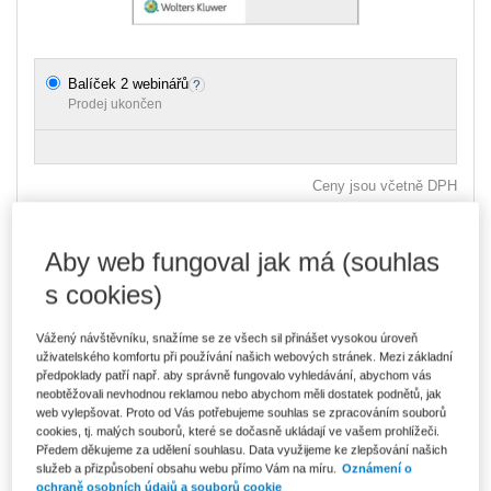
Balíček 2 webinářů
Prodej ukončen
Ceny jsou včetně DPH
Balíček 2 webinářů
Aby web fungoval jak má (souhlas
Flexibilní novela zákoníku práce. 1. část
Vyprodáno
s cookies)
Flexibilní novela zákoníku práce. 2. část
Vážený návštěvníku, snažíme se ze všech sil přinášet vysokou úroveň
Vyprodáno
uživatelského komfortu při používání našich webových stránek. Mezi základní
předpoklady patří např. aby správně fungovalo vyhledávání, abychom vás
neobtěžovali nevhodnou reklamou nebo abychom měli dostatek podnětů, jak
web vylepšovat. Proto od Vás potřebujeme souhlas se zpracováním souborů
Přednášející
JUDr. Dominik Brůha, Ph.D.
cookies, tj. malých souborů, které se dočasně ukládají ve vašem prohlížeči.
Předem děkujeme za udělení souhlasu. Data využijeme ke zlepšování našich
Cílová skupina
Právníci, Mzdové účetní, HR
služeb a přizpůsobení obsahu webu přímo Vám na míru.
Oznámení o
pracovníci
ochraně osobních údajů a souborů cookie