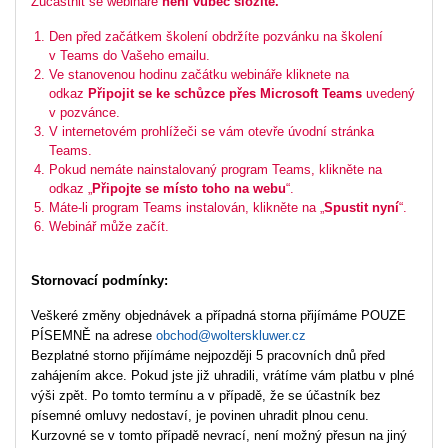
Zúčastnit se webináře
není vůbec složité.
Den před začátkem školení obdržíte pozvánku na školení
v Teams do Vašeho emailu.
Ve stanovenou hodinu začátku webináře kliknete na
odkaz
Připojit se ke schůzce přes Microsoft Teams
uvedený
v pozvánce.
V internetovém prohlížeči se vám otevře úvodní stránka
Teams.
Pokud nemáte nainstalovaný program Teams, klikněte na
odkaz „
Připojte se místo toho na webu
“.
Máte-li program Teams instalován, klikněte na „
Spustit nyní
“.
Webinář může začít.
Stornovací podmínky:
Veškeré změny objednávek a případná storna přijímáme POUZE
PÍSEMNĚ na adrese
obchod@wolterskluwer.cz
Bezplatné storno přijímáme nejpozději 5 pracovních dnů před
zahájením akce. Pokud jste již uhradili, vrátíme vám platbu v plné
výši zpět. Po tomto termínu a v případě, že se účastník bez
písemné omluvy nedostaví, je povinen uhradit plnou cenu.
Kurzovné se v tomto případě nevrací, není možný přesun na jiný