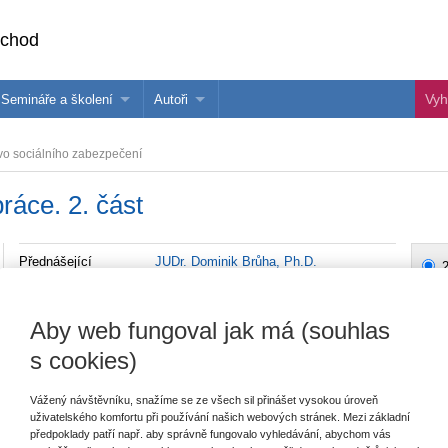
bchod
Semináře a školení
Autoři
 e-knihy?
Semináře a konference
Více o autorech Wolters Kluwer
vo sociálního zabezpečení
hu
Školení ASPI, Libra a Praetor
PublishOne
ráce. 2. část
nihu
Přednášející
JUDr. Dominik Brůha, Ph.D.
2
P
Cílová skupina
Právníci, Mzdové účetní, HR pracovníci
Aby web fungoval jak má (souhlas
Typ akce
Webinář
s cookies)
Typ produktu
Školení
Vážený návštěvníku, snažíme se ze všech sil přinášet vysokou úroveň
Datum
27.03.2025
uživatelského komfortu při používání našich webových stránek. Mezi základní
předpoklady patří např. aby správně fungovalo vyhledávání, abychom vás
Místo konání
ONLINE - Microsoft Teams