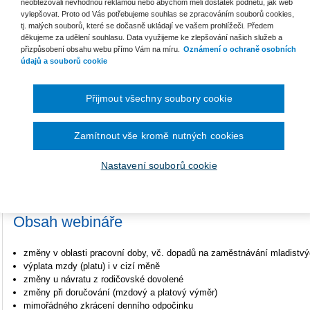
neobtěžovali nevhodnou reklamou nebo abychom měli dostatek podnětů, jak web
vylepšovat. Proto od Vás potřebujeme souhlas se zpracováním souborů cookies,
tj. malých souborů, které se dočasně ukládají ve vašem prohlížeči. Předem
děkujeme za udělení souhlasu. Data využijeme ke zlepšování našich služeb a
Novela zákoníku práce, jejímž hlavním cílem je zvýšit flexibilitu pracovn
přizpůsobení obsahu webu přímo Vám na míru.
Oznámení o ochraně osobních
Senátu. Její účinnost nastane pravděpodobně
od 1. 6. 2025
. Záměrem nov
údajů a souborů cookie
zaměstnavatelů při současném zachování ochrany práv zaměstnanců a po
Podrobně vám jednotlivé body novely během dvou samostatných webinář
Přijmout všechny soubory cookie
Určeno pro:
Zamítnout vše kromě nutných cookies
Vedoucí zaměstnance, personalisty, mzdové účetní, podnikové právníky, 
veřejnosti.
Nastavení souborů cookie
Účast na akci splňuje podmínky pro uznání v systému KPV (Kontinu
poradců ČR.
Obsah webináře
změny v oblasti pracovní doby, vč. dopadů na zaměstnávání mladistv
výplata mzdy (platu) i v cizí měně
změny u návratu z rodičovské dovolené
změny při doručování (mzdový a platový výměr)
mimořádného zkrácení denního odpočinku