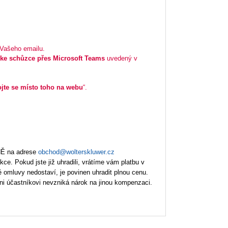
 Vašeho emailu.
e ke schůzce přes Microsoft Teams
uvedený v
ojte se místo toho na webu
“.
NĚ na adrese
obchod@wolterskluwer.cz
ce. Pokud jste již uhradili, vrátíme vám platbu v
 omluvy nedostaví, je povinen uhradit plnou cenu.
ni účastníkovi nevzniká nárok na jinou kompenzaci.