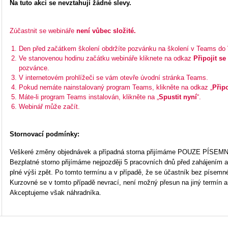
Na tuto akci se nevztahují žádné slevy.
Zúčastnit se webináře
není vůbec složité.
Den před začátkem školení obdržíte pozvánku na školení v Teams do
Ve stanovenou hodinu začátku webináře kliknete na odkaz
Připojit s
pozvánce.
V internetovém prohlížeči se vám otevře úvodní stránka Teams.
Pokud nemáte nainstalovaný program Teams, klikněte na odkaz „
Přip
Máte-li program Teams instalován, klikněte na „
Spustit nyní
“.
Webinář může začít.
Stornovací podmínky:
Veškeré změny objednávek a případná storna přijímáme POUZE PÍSEM
Bezplatné storno přijímáme nejpozději 5 pracovních dnů před zahájením ak
plné výši zpět. Po tomto termínu a v případě, že se účastník bez písemné
Kurzovné se v tomto případě nevrací, není možný přesun na jiný termín a
Akceptujeme však náhradníka.