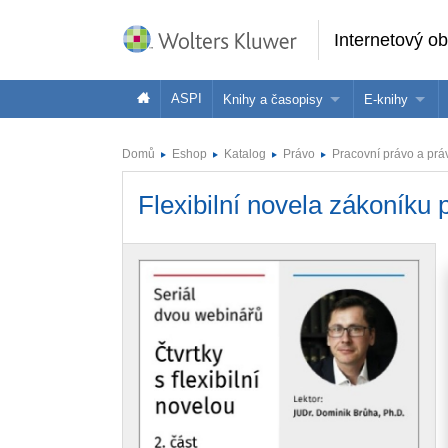
Internetový o
ASPI
Knihy a časopisy
E-knihy
Knihy
Jak na naše
Domů
Eshop
Katalog
Právo
Pracovní právo a prá
Časopisy
Koupit e-kni
Flexibilní novela zákoníku p
Půjčit si e-k