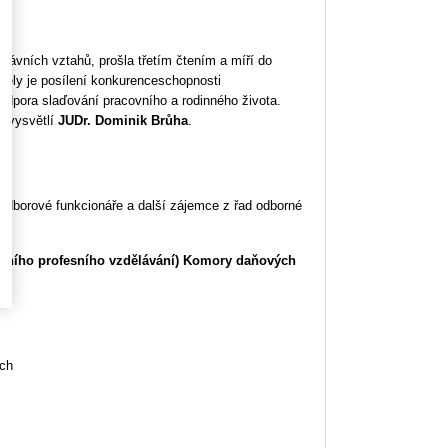
ěprávních vztahů, prošla třetím čtením a míří do
ely je posílení konkurenceschopnosti
dpora slaďování pracovního a rodinného života.
ů vysvětlí
JUDr. Dominik Brůha
.
odborové funkcionáře a další zájemce z řad odborné
álního profesního vzdělávání) Komory daňových
ých