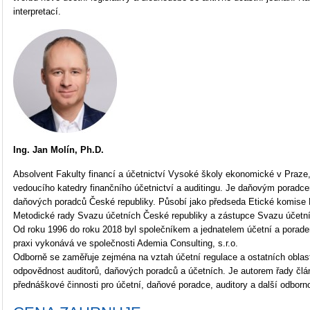
interpretací.
Ing. Jan
Molín, Ph.D.
Absolvent Fakulty financí a účetnictví Vysoké školy ekonomické v Praz
vedoucího katedry finančního účetnictví a auditingu. Je daňovým pora
daňových poradců České republiky. Působí jako předseda Etické komise 
Metodické rady Svazu účetních České republiky a zástupce Svazu účetní
Od roku 1996 do roku 2018 byl společníkem a jednatelem účetní a porade
praxi vykonává ve společnosti Ademia Consulting, s.r.o.
Odborně se zaměřuje zejména na vztah účetní regulace a ostatních oblastí
odpovědnost auditorů, daňových poradců a účetních. Je autorem řady člá
přednáškové činnosti pro účetní, daňové poradce, auditory a další odborn