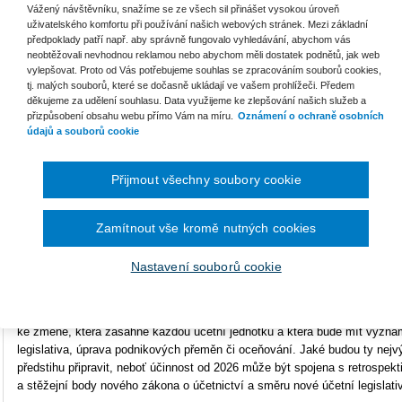
Vážený návštěvníku, snažíme se ze všech sil přinášet vysokou úroveň
uživatelského komfortu při používání našich webových stránek. Mezi základní
Na co je třeba se včas připravit?
předpoklady patří např. aby správně fungovalo vyhledávání, abychom vás
neobtěžovali nevhodnou reklamou nebo abychom měli dostatek podnětů, jak web
Připravte se na revoluci v účetnictví! Nový zákon o účetnictví pravděpod
vylepšovat. Proto od Vás potřebujeme souhlas se zpracováním souborů cookies,
tj. malých souborů, které se dočasně ukládají ve vašem prohlížeči. Předem
změny. Jak se na ně včas připravit a co všechno nový zákon přinese pr
děkujeme za udělení souhlasu. Data využijeme ke zlepšování našich služeb a
webináři zaměřeném na klíčové novinky v účetní legislativě. Buďte krok p
přizpůsobení obsahu webu přímo Vám na míru.
Oznámení o ochraně osobních
údajů a souborů cookie
KOMU JE WEBINÁŘ URČEN
Přijmout všechny soubory cookie
Webinář je určen zejména daňovým a účetním specialistům a ekonomům 
PROGRAM
Zamítnout vše kromě nutných cookies
Proces přípravy nové účetní legislativy již probíhá delší dobu a měl vyvrc
Nastavení souborů cookie
2025 - aktuálně se však jeví jako pravděpodobné odložení účinnosti na 1
by však polevit neměla. Nový zákon o účetnictví nepřinese jen změnu někt
včas připravit na změnu celé koncepce. Po 30 letech dojde ke změně zák
ke změně, která zasáhne každou účetní jednotku a která bude mít významn
legislativa, úprava podnikových přeměn či oceňování. Jaké budou ty nej
předstihu připravit, neboť účinnost od 2026 může být spojena s retrospekt
a stěžejní body nového zákona o účetnictví a směru nové účetní legislati