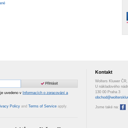
vané
Kontakt
Wolters Kluwer ČR, 
Přihlásit
U nákladového nádr
130 00 Praha 3
 je uvedeno v
Informacích o zpracování a
obchod@woltersklu
ivacy Policy
and
Terms of Service
apply.
Jsme také na: