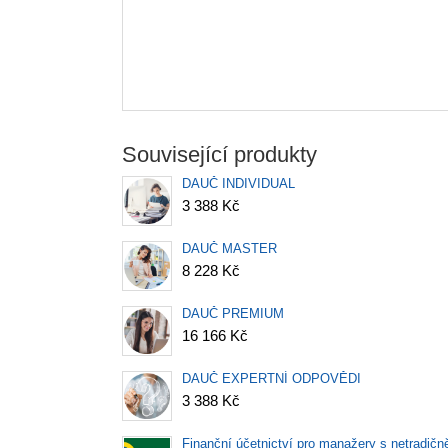
Související produkty
DAUČ INDIVIDUAL
3 388 Kč
DAUČ MASTER
8 228 Kč
DAUČ PREMIUM
16 166 Kč
DAUČ EXPERTNÍ ODPOVĚDI
3 388 Kč
Finanční účetnictví pro manažery s netradičn