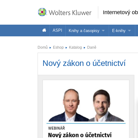
Internetový o
ASPI
Knihy a časopisy
E-knihy
Knihy
Jak na naše
Domů
Eshop
Katalog
Daně
Časopisy
Koupit e-kni
Nový zákon o účetnictví
Půjčit si e-k