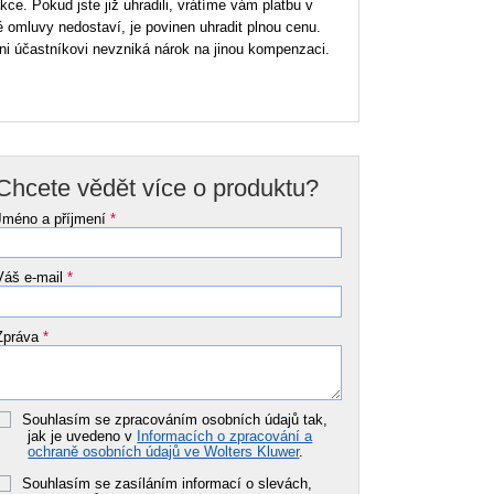
ce. Pokud jste již uhradili, vrátíme vám platbu v
 omluvy nedostaví, je povinen uhradit plnou cenu.
ni účastníkovi nevzniká nárok na jinou kompenzaci.
Chcete vědět více o produktu?
Jméno a příjmení
*
Váš e-mail
*
Zpráva
*
Souhlasím se zpracováním osobních údajů tak,
jak je uvedeno v
Informacích o zpracování a
ochraně osobních údajů ve Wolters Kluwer
.
Souhlasím se zasíláním informací o slevách,