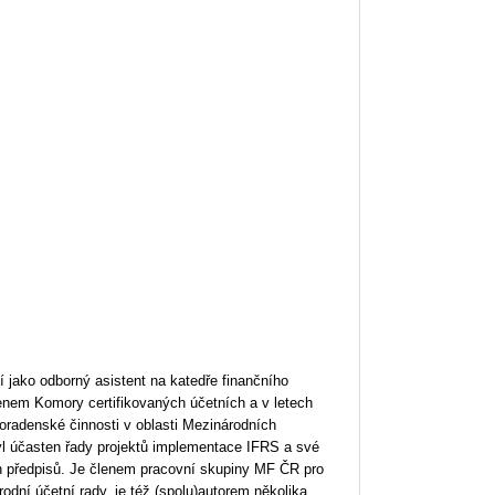
í jako odborný asistent na katedře finančního
členem Komory certifikovaných účetních a v letech
oradenské činnosti v oblasti Mezinárodních
yl účasten řady projektů implementace IFRS a své
h předpisů. Je členem pracovní skupiny MF ČR pro
rodní účetní rady, je též (spolu)autorem několika