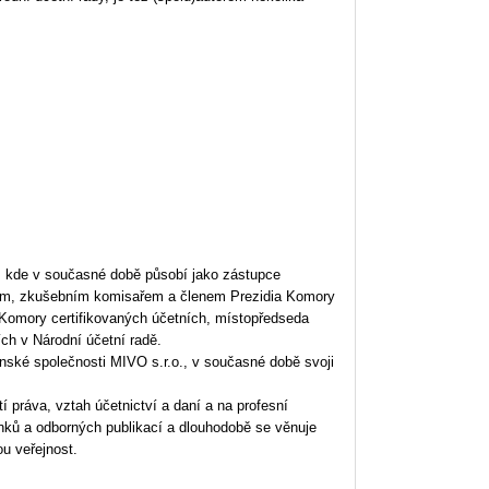
e, kde v současné době působí jako zástupce
dcem, zkušebním komisařem a členem Prezidia Komory
Komory certifikovaných účetních, místopředseda
ch v Národní účetní radě.
nské společnosti MIVO s.r.o., v současné době svoji
 práva, vztah účetnictví a daní a na profesní
nků a odborných publikací a dlouhodobě se věnuje
ou veřejnost.