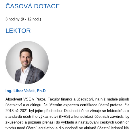
ČASOVÁ DOTACE
3 hodiny (9 - 12 hod.)
LEKTOR
Ing. Libor Vašek, Ph.D.
Absolvent VŠE v Praze, Fakulty financí a účetnictví, na níž nadále působ
účetnictví a auditingu. Je účetním expertem certifikace účetní profese, 
2013 až 2021 byl jejím předsedou. Dlouhodobě se věnuje se lektorské a p
standardů účetního výkaznictví (IFRS) a konsolidací účetních závěrek, b
zkušenosti a poznání přenáší do výkladu a nastavování českých účetníc
tvorbu nové účetní legislativy a dlouhodobě se aktivně účastní jednání Ná