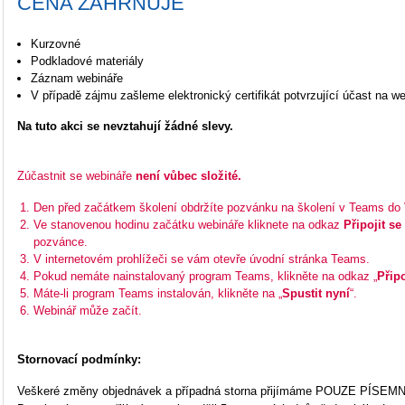
CENA ZAHRNUJE
Kurzovné
Podkladové materiály
Záznam webináře
V případě zájmu zašleme elektronický certifikát potvrzující účast na we
Na tuto akci se nevztahují žádné slevy.
Zúčastnit se webináře
není vůbec složité.
Den před začátkem školení obdržíte pozvánku na školení v Teams do
Ve stanovenou hodinu začátku webináře kliknete na odkaz
Připojit s
pozvánce.
V internetovém prohlížeči se vám otevře úvodní stránka Teams.
Pokud nemáte nainstalovaný program Teams, klikněte na odkaz „
Přip
Máte-li program Teams instalován, klikněte na „
Spustit nyní
“.
Webinář může začít.
Stornovací podmínky:
Veškeré změny objednávek a případná storna přijímáme POUZE PÍSEM