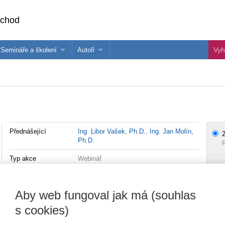
bchod
Semináře a školení
Autoři
 e-knihy?
Semináře a konference
Více o autorech Wolters Kluwer
hu
Školení ASPI, Libra a Praetor
PublishOne
nihu
Přednášející
Ing. Libor Vašek, Ph.D.
,
Ing. Jan Molín,
2
Ph.D.
P
Typ akce
Webinář
Typ produktu
Školení
Aby web fungoval jak má (souhlas
Datum
21.10.2024
s cookies)
Místo konání
ONLINE - Microsoft Teams