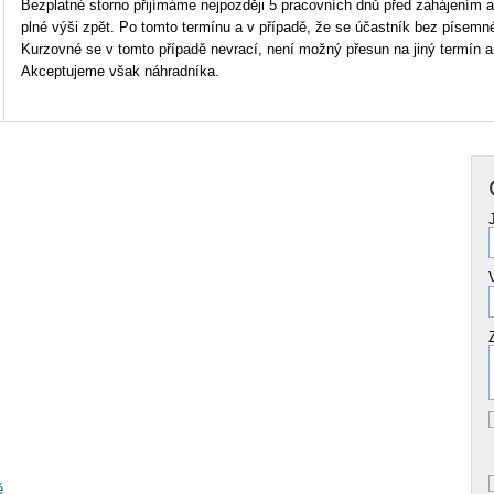
Bezplatné storno přijímáme nejpozději 5 pracovních dnů před zahájením ak
plné výši zpět. Po tomto termínu a v případě, že se účastník bez písemné
Kurzovné se v tomto případě nevrací, není možný přesun na jiný termín a
Akceptujeme však náhradníka.
ě