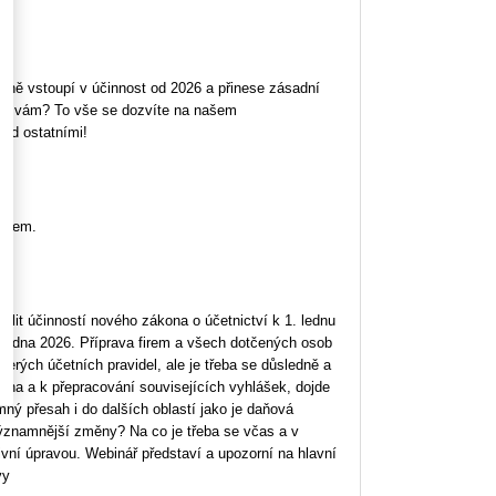
obně vstoupí v účinnost od 2026 a přinese zásadní
ávě vám? To vše se dozvíte na našem
řed ostatními!
firem.
holit účinností nového zákona o účetnictví k 1. lednu
. ledna 2026. Příprava firem a všech dotčených osob
erých účetních pravidel, ale je třeba se důsledně a
ona a k přepracování souvisejících vyhlášek, dojde
ý přesah i do dalších oblastí jako je daňová
významnější změny? Na co je třeba se včas a v
ivní úpravou. Webinář představí a upozorní na hlavní
vy