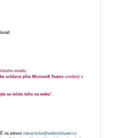
bináři
 Vašeho emailu.
e ke schůzce přes Microsoft Teams
uvedený v
ojte se místo toho na webu
“.
NĚ na adrese
zakaznicke@wolterskluwer.cz