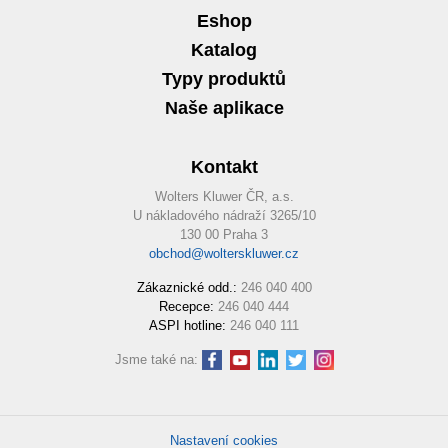
Eshop
Katalog
Typy produktů
Naše aplikace
Kontakt
Wolters Kluwer ČR, a.s.
U nákladového nádraží 3265/10
130 00 Praha 3
obchod@wolterskluwer.cz
Zákaznické odd.:
246 040 400
Recepce:
246 040 444
ASPI hotline:
246 040 111
Jsme také na:
Nastavení cookies