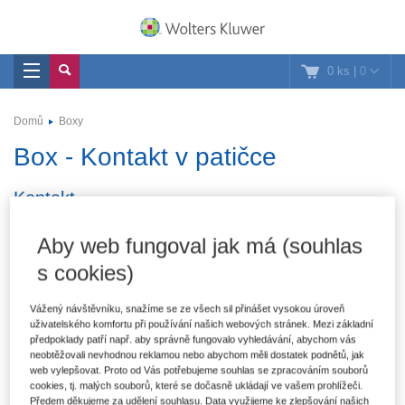
0 ks
|
0
Domů
Boxy
Box - Kontakt v patičce
Kontakt
Aby web fungoval jak má (souhlas
Wolters Kluwer ČR, a. s.
Zákaznické odd.:
246 040 400
U nákladového nádraží
s cookies)
Recepce:
246 040 444
3265/10
Servis & hotline ASPI:
246 040 111
130 00 Praha 3
IČ:
63077639
Vážený návštěvníku, snažíme se ze všech sil přinášet vysokou úroveň
E-mail:
obchod@wolterskluwer.cz
uživatelského komfortu při používání našich webových stránek. Mezi základní
DIČ:
CZ63077639
předpoklady patří např. aby správně fungovalo vyhledávání, abychom vás
neobtěžovali nevhodnou reklamou nebo abychom měli dostatek podnětů, jak
Otevírací hodiny Praha:
web vylepšovat. Proto od Vás potřebujeme souhlas se zpracováním souborů
cookies, tj. malých souborů, které se dočasně ukládají ve vašem prohlížeči.
Předem děkujeme za udělení souhlasu. Data využijeme ke zlepšování našich