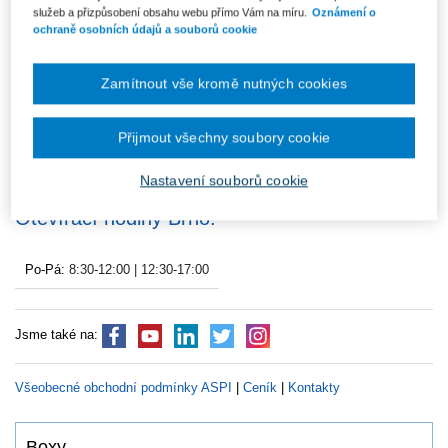
služeb a přizpůsobení obsahu webu přímo Vám na míru.
Oznámení o
Po-Pá:
8:00-17:00
ochraně osobních údajů a souborů cookie
Zamítnout vše kromě nutných cookies
Odborné knihkupectví na PF
Tel.:
541 214 855
Masarykovy univerzity v Brně
Veveří 70
Přijmout všechny soubory cookie
E-mail:
611 80 Brno
prodejna.brno@wolterskluwer.cz
Nastavení souborů cookie
Otevírací hodiny Brno:
Po-Pá:
8:30-12:00 | 12:30-17:00
Jsme také na:
Všeobecné obchodní podmínky ASPI
|
Ceník
|
Kontakty
Boxy