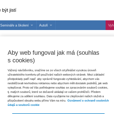
být jistí
Semináře a školení
Autoři
 e-knihy?
Semináře a konference
Více o autorech Wolters Kluwer
hu
Školení ASPI, Libra a Praetor
PublishOne
ně
nihu
Aby web fungoval jak má (souhlas
s cookies)
Vážený návštěvníku, snažíme se ze všech sil přinášet vysokou úroveň
uživatelského komfortu při používání našich webových stránek. Mezi základní
předpoklady patří např. aby správně fungovalo vyhledávání, abychom vás
neobtěžovali nevhodnou reklamou nebo abychom měli dostatek podnětů, jak web
vylepšovat. Proto od Vás potřebujeme souhlas se zpracováním souborů cookies,
tj. malých souborů, které se dočasně ukládají ve vašem prohlížeči. Předem
děkujeme za udělení souhlasu. Data využijeme ke zlepšování našich služeb a
přizpůsobení obsahu webu přímo Vám na míru.
Oznámení o ochraně osobních
údajů a souborů cookie