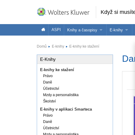
Když si musíte 
ASPI
Knihy a časopisy
E-knihy
Knihy
Jak na naše
Domů
E-knihy
E-knihy ke stažení
Časopisy
Koupit e-kni
Da
E-Knihy
Půjčit si e-k
E-knihy ke stažení
Právo
Daně
Účetnictví
Mzdy a personalistika
Školství
E-knihy v aplikaci Smarteca
Právo
Daně
Účetnictví
Mzdy a personalistika