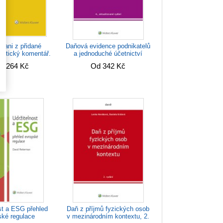
dani z přidané
Daňová evidence podnikatelů
aktický komentář.
a jednoduché účetnictví
. vydání
neziskových...
1 264 Kč
Od 342 Kč
Daň z příjmů fyzických osob
st a ESG přehled
v mezinárodním kontextu, 2.
ské regulace