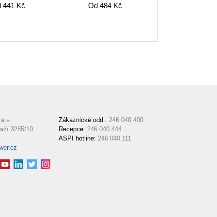
vydání
 441 Kč
Od 484 Kč
a.s.
Zákaznické odd.:
246 040 400
aží 3265/10
Recepce:
246 040 444
ASPI hotline:
246 040 111
wer.cz