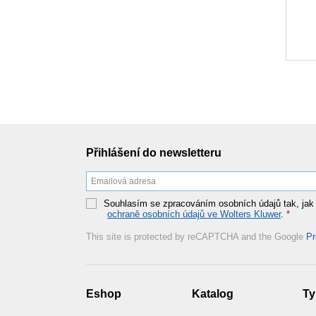
Přihlášení do newsletteru
Souhlasím se zpracováním osobních údajů tak, jak
ochraně osobních údajů ve Wolters Kluwer
.
*
This site is protected by reCAPTCHA and the Google
Pr
Eshop
Katalog
Ty