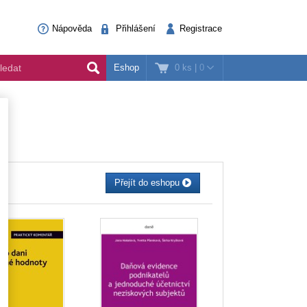
Nápověda
Přihlášení
Registrace
0 ks
|
0
Eshop
Přejít do eshopu