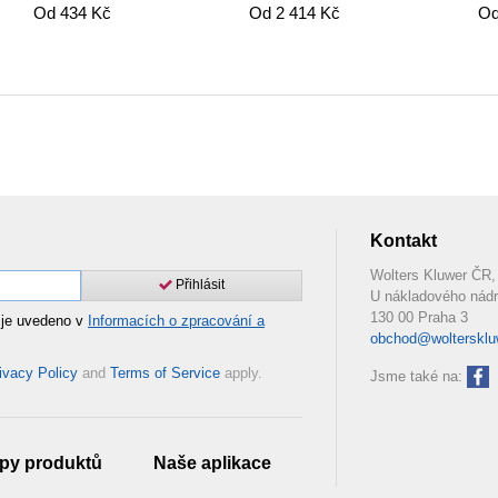
vydání
vydání
Od 434 Kč
Od 2 414 Kč
Od
Kontakt
Wolters Kluwer ČR, 
Přihlásit
U nákladového nádr
130 00 Praha 3
 je uvedeno v
Informacích o zpracování a
obchod@woltersklu
ivacy Policy
and
Terms of Service
apply.
Jsme také na:
py produktů
Naše aplikace