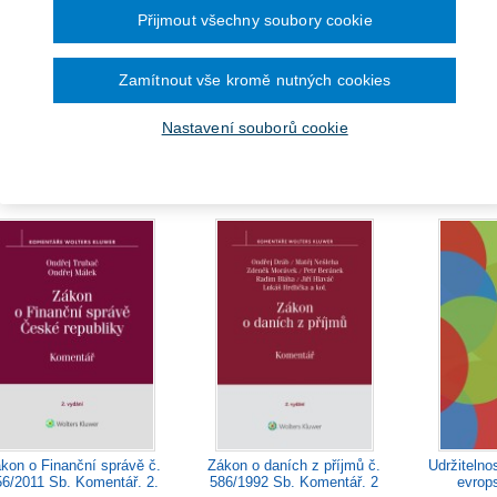
Přijmout všechny soubory cookie
Zamítnout vše kromě nutných cookies
Zákon o 
Účetní a daňové případy
Daňový řád. Praktický
hodnoty. Pr
šené v s. r. o., 9. vydání
komentář. 4. vydání
Nastavení souborů cookie
2
Od 405 Kč
Od 911 Kč
Od 
kon o Finanční správě č.
Zákon o daních z příjmů č.
Udržitelno
6/2011 Sb. Komentář. 2.
586/1992 Sb. Komentář. 2
evrop