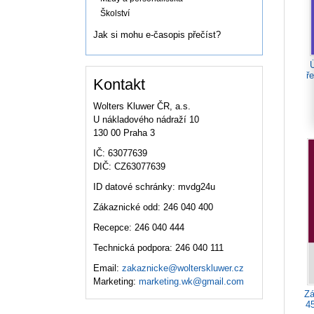
Školství
Jak si mohu e-časopis přečíst?
ře
Kontakt
Wolters Kluwer ČR, a.s.
U nákladového nádraží 10
130 00 Praha 3
IČ: 63077639
DIČ: CZ63077639
ID datové schránky: mvdg24u
Zákaznické odd: 246 040 400
Recepce: 246 040 444
Technická podpora: 246 040 111
Email:
zakaznicke@wolterskluwer.cz
Marketing:
marketing.wk@gmail.com
Zá
45