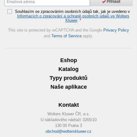
Přihlásit
Souhlasím se zpracováním osobních údajů tak, jak je uvedeno v
Informacích o zpracování a ochraně osobních údajů ve Wolters
Kluwer
.
*
This site is protected by reCAPTCHA and the Google
Privacy Policy
and
Terms of Service
apply.
Eshop
Katalog
Typy produktů
Naše aplikace
Kontakt
Wolters Kluwer ČR, a.s.
U nákladového nádraží 3265/10
130 00 Praha 3
obchod@wolterskluwer.cz