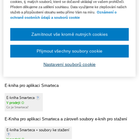
cookies, tj. malých souborů, které se dočasně ukládají ve vašem prohlížeči.
Soubory nabízíme k přímému stažení, po kterém si je můžete nahrát do
Předem děkujeme za udělení souhlasu. Data využijeme ke zlepšování našich
libovolné čtečky, tabletu, chytrého telefonu nebo PC. ePub soubory
služeb a přizpůsobení obsahu webu přímo Vám na míru.
Oznámení o
patří ke standardním formátům, které podporuje většina čteček na trhu
ochraně osobních údajů a souborů cookie
(např. PocketBook) a softwarů pro čtení e-knih (např. iBooks, Calibre).
MOBI soubory jsou formát určený zejména pro čtečky Amazon
Zamítnout vše kromě nutných cookies
Kindle. Od srpna 2022 se i pro čtečky Kindle stal hlavním
podporovaným formátem ePub.
Více informací o e-knihách nabízených
jako soubory pro stažení
.
Přijmout všechny soubory cookie
Většinu e-knih nabízíme oběma zmíněnými způsoby
, některé pouze
v aplikaci Smarteca
.
Informace o tom, jakým způsobem je daná e-
Nastavení souborů cookie
kniha nabízena, naleznete v e-shopu na kartě vybraného
titulu.
Níže uvádíme ukázku.
E-kniha pro aplikaci Smarteca
E-Kniha pro aplikaci Smarteca a zároveň soubory e-knih pro stažení