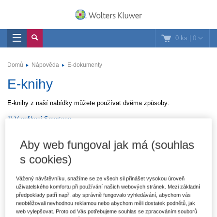
0 ks
|
0
Domů
Nápověda
E-dokumenty
E-knihy
E-knihy z naší nabídky můžete používat dvěma způsoby:
1) V aplikaci Smarteca
Smarteca
je aplikace ve webové a mobilní verzi vyvinutá Wolters
Aby web fungoval jak má (souhlas
Kluwer speciálně pro práci s odbornou literaturou.
s cookies)
Mezi její výhody patří zejména možnost přizpůsobení čtecího módu,
možnost vkládat do textu e-knih vlastní poznámky a text barevně
zvýrazňovat a zároveň sychronizovat tyto poznámky mezi jednotlivými
Vážený návštěvníku, snažíme se ze všech sil přinášet vysokou úroveň
zařízeními, na kterých můžete aplikaci používat (PC, tablet, mobilní
uživatelského komfortu při používání našich webových stránek. Mezi základní
telefon).
předpoklady patří např. aby správně fungovalo vyhledávání, abychom vás
neobtěžovali nevhodnou reklamou nebo abychom měli dostatek podnětů, jak
2) Jako soubory do vlastních čteček (ve formátu ePub a MOBI)
web vylepšovat. Proto od Vás potřebujeme souhlas se zpracováním souborů