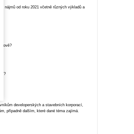
 u nájmů od roku 2021 včetně různých výkladů a
budově?
odu?
ovníkům developerských a stavebních korporací,
m, případně dalším, které dané téma zajímá.