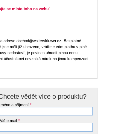
ojte se místo toho na webu
“.
na adrese obchod@wolterskluwer.cz. Bezplatné
jste měli již uhrazeno, vrátíme vám platbu v plné
uvy nedostaví, je povinen uhradit plnou cenu.
ni účastníkovi nevzniká nárok na jinou kompenzaci.
Chcete vědět více o produktu?
Jméno a příjmení
*
Váš e-mail
*