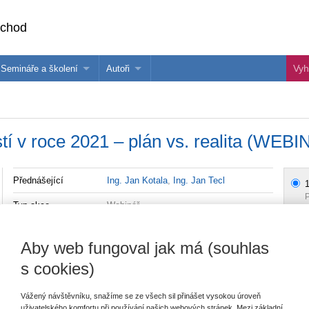
bchod
Semináře a školení
Autoři
 e-knihy?
Semináře a konference
Více o autorech Wolters Kluwer
hu
Školení ASPI, Libra a Praetor
PublishOne
í v roce 2021 – plán vs. realita (WEB
nihu
Přednášející
Ing. Jan Kotala
,
Ing. Jan Tecl
1
P
Typ akce
Webinář
Typ produktu
Školení
Aby web fungoval jak má (souhlas
Datum
15.03.2021
s cookies)
Vážený návštěvníku, snažíme se ze všech sil přinášet vysokou úroveň
Cíl webináře
uživatelského komfortu při používání našich webových stránek. Mezi základní