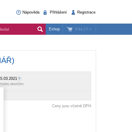
Nápověda
Přihlášení
Registrace
0 ks
|
0
Eshop
INÁŘ)
5.03.2021
rodej ukončen
Ceny jsou včetně DPH