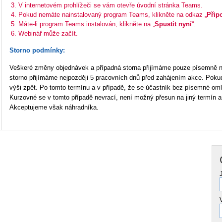
V internetovém prohlížeči se vám otevře úvodní stránka Teams.
Pokud nemáte nainstalovaný program Teams, klikněte na odkaz „
Přip
Máte-li program Teams instalován, klikněte na „
Spustit nyní
“.
Webinář může začít.
Storno podmínky:
Veškeré změny objednávek a případná storna přijímáme pouze písemně 
storno přijímáme nejpozději 5 pracovních dnů před zahájením akce. Pokud 
výši zpět. Po tomto termínu a v případě, že se účastník bez písemné oml
Kurzovné se v tomto případě nevrací, není možný přesun na jiný termín a
Akceptujeme však náhradníka.