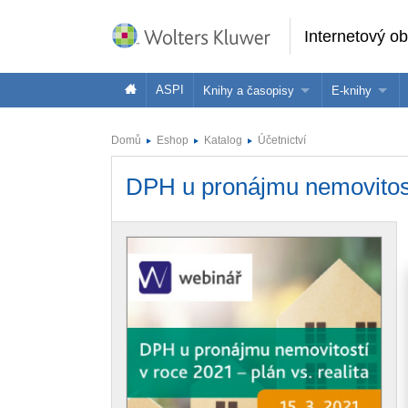
Internetový o
ASPI
Knihy a časopisy
E-knihy
Knihy
Jak na naše
Domů
Eshop
Katalog
Účetnictví
Časopisy
Koupit e-kni
DPH u pronájmu nemovitost
Půjčit si e-k