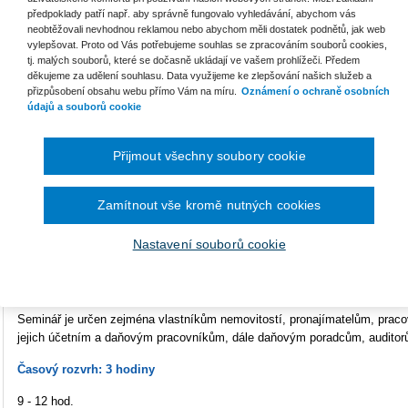
předpoklady patří např. aby správně fungovalo vyhledávání, abychom vás
Cílem semináře je seznámit Vás s daňovými dopady aktuální úpravy DPH
neobtěžovali nevhodnou reklamou nebo abychom měli dostatek podnětů, jak web
názorů na tuto problematiku.
vylepšovat. Proto od Vás potřebujeme souhlas se zpracováním souborů cookies,
tj. malých souborů, které se dočasně ukládají ve vašem prohlížeči. Předem
Obsah webináře:
děkujeme za udělení souhlasu. Data využijeme ke zlepšování našich služeb a
přizpůsobení obsahu webu přímo Vám na míru.
Oznámení o ochraně osobních
jaké změny proběhly od 1. 1. 2021?
údajů a souborů cookie
jaké typy nájmu mohou být aktuálně s DPH?
jak postupovat v případě rozestavěné budovy nebo v rekonstruované 
Přijmout všechny soubory cookie
jaký pohled má Finanční správa?
které nárokované DPH je třeba „hlídat“?
jaký je správný postup při vracení dříve nárokované DPH?
Zamítnout vše kromě nutných cookies
jakým způsobem je možné eliminovat negativní vlivy?
jakým způsobem přistupovat z pohledu DPH k platbám za elektřinu /v
Nastavení souborů cookie
Prostor pro diskusi a dotazy účastníků
Komu je webinář určen:
Seminář je určen zejména vlastníkům nemovitostí, pronajímatelům, prac
jejich účetním a daňovým pracovníkům, dále daňovým poradcům, auditorů
Časový rozvrh: 3 hodiny
9 - 12 hod.