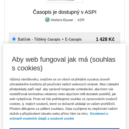
Časopis je dostupný v ASPI
1 428 Kč
Balíček - Tištěný časopis + E-časopis
V prodeji - počet čísel 2
Aby web fungoval jak má (souhlas
Upozorňujeme, že v období od 1.8. do 21.8. z technických
důvodů nemůžeme vystavovat daňové doklady. Budou vám
zaslány dodatečně e-mailem.
s cookies)
ks
Vložit do košíku
Vážený návštěvníku, snažíme se ze všech sil přinášet vysokou úroveň
uživatelského komfortu při používání našich webových stránek. Mezi základní
předpoklady patří např. aby správně fungovalo vyhledávání, abychom vás
Ceny jsou včetně DPH
neobtěžovali nevhodnou reklamou nebo abychom měli dostatek podnětů, jak
web vylepšovat. Proto od Vás potřebujeme souhlas se zpracováním souborů
Vydavatel
Wolters Kluwer
cookies, tj. malých souborů, které se dočasně ukládají ve vašem prohlížeči.
Předem děkujeme za udělení souhlasu. Data využijeme ke zlepšování našich
služeb a přizpůsobení obsahu webu přímo Vám na míru.
Oznámení o
Počet stran
52
ochraně osobních údajů a souborů cookie
Periodicita
čtvrtletník