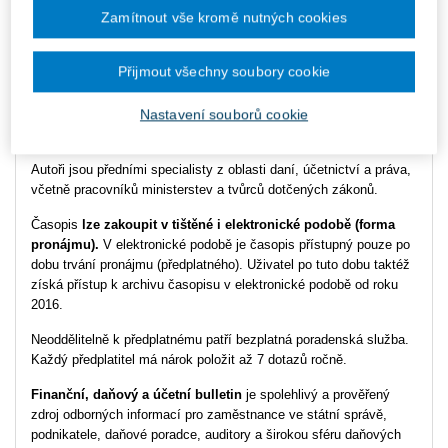
Zamítnout vše kromě nutných cookies
Typ produktu
Tištěný časopis
ISSN
2570-5601
Přijmout všechny soubory cookie
Nastavení souborů cookie
Renomovaný čtvrtletník přinášející odborný výklad
finančních, daňových a účetních předpisů.
Autoři jsou předními specialisty z oblasti daní, účetnictví a práva,
včetně pracovníků ministerstev a tvůrců dotčených zákonů.
Časopis
lze zakoupit v tištěné i elektronické podobě (forma
pronájmu).
V elektronické podobě je časopis přístupný pouze po
dobu trvání pronájmu (předplatného). Uživatel po tuto dobu taktéž
získá přístup k archivu časopisu v elektronické podobě od roku
2016.
Neoddělitelně k předplatnému patří bezplatná poradenská služba.
Každý předplatitel má nárok položit až 7 dotazů ročně.
Finanční, daňový a účetní bulletin
je spolehlivý a prověřený
zdroj odborných informací pro zaměstnance ve státní správě,
podnikatele, daňové poradce, auditory a širokou sféru daňových