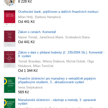
8 228 Kč
Oceňování bank, pojišťoven a dalších finančních institucí
Milan Hrdý, Barbora Hamplová
Od 441 Kč
Zákon o cenách. Komentář
Naiser Tomáš, Janečková Marie, Svobodová Diana
Od 441 Kč
Zákon o dani z přidané hodnoty (č. 235/2004 Sb.). Komentář -
8. vydání
Tomáš Brandejs, Milena Drábová, Michal Dušek, Olga
Holubová, Milan Tomíček
Od 1 344 Kč
Finanční účetnictví pro manažery s netradičně pojatými
případovými studiemi, 3., aktualizované vydání
Irena Stejskalová
569 Kč
Manažerské účetnictví - nástroje a metody, 3. upravené
vydání