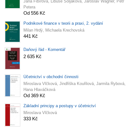
Jana Fibírová, Libuše Šoljaková, Jaroslav Wagner, Petr
Petera
Od 556 Kč
Podnikové finance v teorii a praxi, 2. vydání
Milan Hrdý, Michaela Krechovská
441 Kč
Daňový řád - Komentář
2 635 Kč
Účetnictví v obchodní činnosti
Miroslava Vlčková, Jindřiška Kouřilová, Jarmila Rybová,
Hana Hlaváčková
Od 369 Kč
Základní principy a postupy v účetnictví
Miroslava Vlčková
333 Kč