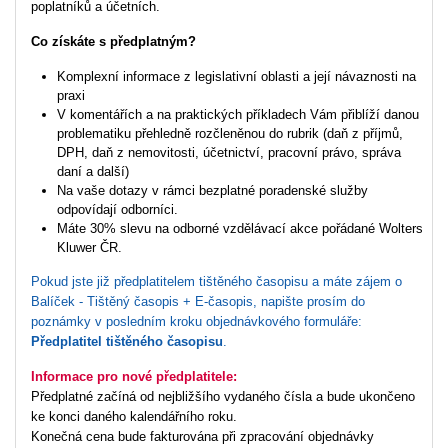
poplatníků a účetních.
Co získáte s předplatným?
Komplexní informace z legislativní oblasti a její návaznosti na
praxi
V komentářích a na praktických příkladech Vám přiblíží danou
problematiku přehledně rozčleněnou do rubrik (daň z příjmů,
DPH, daň z nemovitosti, účetnictví, pracovní právo, správa
daní a další)
Na vaše dotazy v rámci bezplatné poradenské služby
odpovídají odborníci.
Máte 30% slevu na odborné vzdělávací akce pořádané Wolters
Kluwer ČR.
Pokud jste již předplatitelem tištěného časopisu a máte zájem o
Balíček - Tištěný časopis + E-časopis,
napište
prosím
do
poznámky v posledním kroku objednávkového formuláře:
Předplatitel tištěného časopisu
.
Informace pro nové předplatitele:
Předplatné začíná od nejbližšího vydaného čísla a bude ukončeno
ke konci daného kalendářního roku.
Konečná cena bude fakturována při zpracování objednávky