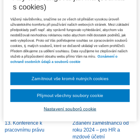
2026
pracovnímu právu
s cookies)
Vážený návštěvníku, snažíme se ze všech sil přinášet vysokou úroveň
uživatelského komfortu při používání našich webových stránek. Mezi základní
předpoklady patří např. aby správně fungovalo vyhledávání, abychom vás
neobtěžovali nevhodnou reklamou nebo abychom měli dostatek podnětů, jak
web vylepšovat. Proto od Vás potřebujeme souhlas se zpracováním souborů
cookies, tj. malých souborů, které se dočasně ukládají ve vašem prohlížeči.
Předem děkujeme za udělení souhlasu. Data využijeme ke zlepšování našich
služeb a přizpůsobení obsahu webu přímo Vám na míru.
Oznámení o
Jednotné měsíční hlášení
Flexibilní novela zákoníku
ochraně osobních údajů a souborů cookie
zaměstnavatele 2026
práce. 1. část
Zamítnout vše kromě nutných cookies
Přijmout všechny soubory cookie
Nastavení souborů cookie
13. Konference k
Zdanění zaměstnanců od
pracovnímu právu
roku 2024 – pro HR a
mzdové účetní