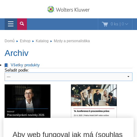
0 ks
|
0
Domů
Eshop
Katalog
Mzdy a personalistika
Archiv
Všetky produkty
Seřadit podle:
Pracovněprávní novinky
14. konference k
Aby web fungoval jak má (souhlas