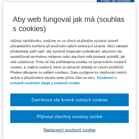
Přejít do eshopu
Aby web fungoval jak má (souhlas
s cookies)
Vážený návštěvníku, snažíme se ze všech sil přinášet vysokou úroveň
uživatelského komfortu při používání našich webových stránek. Mezi základní
předpoklady patří např. aby správně fungovalo vyhledávání, abychom vás
neobtěžovali nevhodnou reklamou nebo abychom měli dostatek podnětů, jak
web vylepšovat. Proto od Vás potřebujeme souhlas se zpracováním souborů
cookies, tj. malých souborů, které se dočasně ukládají ve vašem prohlížeči.
Předem děkujeme za udělení souhlasu. Data využijeme ke zlepšování našich
služeb a přizpůsobení obsahu webu přímo Vám na míru.
Oznámení o
ochraně osobních údajů a souborů cookie
Občanské právo hmotné 1 - Díl první: Obecná část - 2.,...
Zamítnout vše kromě nutných cookies
Od 550 Kč
Přijmout všechny soubory cookie
Nastavení souborů cookie