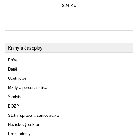
824 Kč
Knihy a časopisy
Právo
Daně
Účetnictví
Mzdy a personalistika
Školství
BOZP
Státní správa a samospráva
Neziskový sektor
Pro studenty