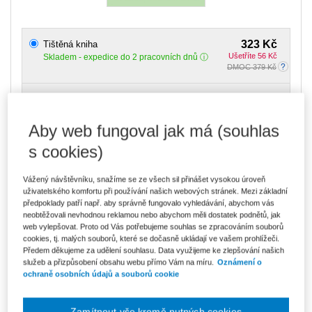
323 Kč
Tištěná kniha
Ušetříte 56 Kč
Skladem
- expedice do 2 pracovních dnů
DMOC 379 Kč
Upozorňujeme, že v období od 1.8. do 21.8. z technických
důvodů nemůžeme vystavovat daňové doklady. Budou vám
zaslány dodatečně e-mailem.
Aby web fungoval jak má (souhlas
ks
Vložit do košíku
s cookies)
Vážený návštěvníku, snažíme se ze všech sil přinášet vysokou úroveň
Ceny jsou včetně DPH
uživatelského komfortu při používání našich webových stránek. Mezi základní
Ke stažení
předpoklady patří např. aby správně fungovalo vyhledávání, abychom vás
neobtěžovali nevhodnou reklamou nebo abychom měli dostatek podnětů, jak
obsah.pdf
web vylepšovat. Proto od Vás potřebujeme souhlas se zpracováním souborů
cookies, tj. malých souborů, které se dočasně ukládají ve vašem prohlížeči.
ukazka.pdf
Předem děkujeme za udělení souhlasu. Data využijeme ke zlepšování našich
služeb a přizpůsobení obsahu webu přímo Vám na míru.
Oznámení o
ochraně osobních údajů a souborů cookie
Vydavatel
Wolters Kluwer
Autor
Svatava Škodová
Zamítnout vše kromě nutných cookies