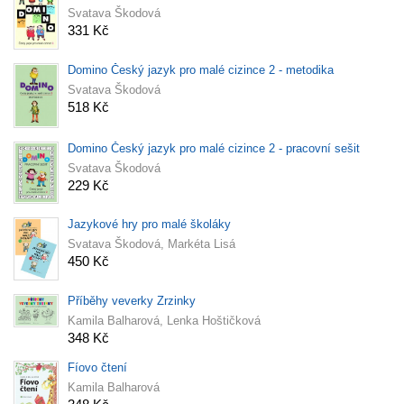
Svatava Škodová
331 Kč
Domino Český jazyk pro malé cizince 2 - metodika
Svatava Škodová
518 Kč
Domino Český jazyk pro malé cizince 2 - pracovní sešit
Svatava Škodová
229 Kč
Jazykové hry pro malé školáky
Svatava Škodová, Markéta Lisá
450 Kč
Příběhy veverky Zrzinky
Kamila Balharová, Lenka Hoštičková
348 Kč
Fíovo čtení
Kamila Balharová