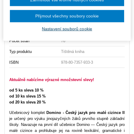
Typ publikace
učebnice
Přijmout všechny soubory cookie
Datum vydání
9/2012
Nastavení souborů cookie
Vazba
brožovaná
Počet stran
76
Typ produktu
Tištěná kniha
ISBN
978-80-7357-933-3
Aktuálně nabízíme výrazné množstevní slevy!
od 5 ks sleva 10 %
od 10 ks sleva 15 %
od 20 ks sleva 20 %
Učebnicový komplet
Domino - Český jazyk pro malé cizince II
je určený pro výuku jinojazyčných žáků prvního stupně základní
školy. Navazuje na první díl učebnice Domino — Český jazyk pro
malé cizince a prohlubuje jej na rovině lexikální, gramatické i