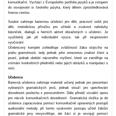
komunikační. Vychází z Evropského portfolia jazyků a je vstupem
do osvojování si českého jazyka, který dětem zprostředkovává
hravou cestou.
Soubor zahrnuje barevnou učebnici pro děti, pracovní sešit pro
děti, metodickou příručku pro učitele
a zvukové nahrávky
básniček, dialogů a herních aktivit obsažených v učebnici.
Je
využitelný jak při individuální výuce, tak při skupinovém
vyučování.
Učebnicový komplet zohledňuje zvláštnosti žáka stojícího na
prahu gramotnosti, tedy jednak jeho omezenou znalost čtení a
psaní, jednak období názorného myšlení, které se zaměřuje na
vnímání konkrétních předmětů nebo jejich obrázků a manipulaci s
nimi.
Učebnice
Barevná učebnice zahrnuje materiál určený jednak pro prezentaci
vybraných gramatických jevů, jednak slouží pro upevňování
dovednosti poslechu s porozuměním. Dále přináší vizuální oporu
pro nácvik komunikačních dovedností. Gramatická složka je do
učebnice zapracována pomocí komunikačně upravených postupů
audioorální metody, při tomto výukovém postupu učitel žákům
gramatické jevy nevysvětluje, ale žáci si je osvojují pomocí