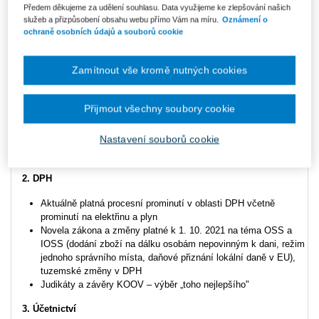
Obsah
Předem děkujeme za udělení souhlasu. Data využijeme ke zlepšování našich
služeb a přizpůsobení obsahu webu přímo Vám na míru.
Oznámení o
ochraně osobních údajů a souborů cookie
1. Daň z příjmů
Stručné připomenutí - zpětná ztráta, limity hmotného majetku,
Zamítnout vše kromě nutných cookies
nehmotný majetek, mimořádné odpisy, slevy na zrušené
exekuce a další
Novely přijaté v průběhu roku 2021 pro rok 2021 a 2022 –
Přijmout všechny soubory cookie
daňové zvýhodnění na vyživované děti, progresivní sazba
daně, sleva na poplatníka, samostatný základ daně
Nastavení souborů cookie
Judikáty a závěry KOOV – výběr „toho nejlepšího“
Případná nová procesní prominutí MF
2. DPH
Aktuálně platná procesní prominutí v oblasti DPH včetně
prominutí na elektřinu a plyn
Novela zákona a změny platné k 1. 10. 2021 na téma OSS a
IOSS (dodání zboží na dálku osobám nepovinným k dani, režim
jednoho správního místa, daňové přiznání lokální daně v EU),
tuzemské změny v DPH
Judikáty a závěry KOOV – výběr „toho nejlepšího"
3. Účetnictví