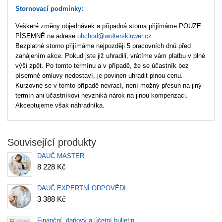
Stornovací podmínky:
Veškeré změny objednávek a případná storna přijímáme POUZE
PÍSEMNĚ na adrese
obchod@wolterskluwer.cz
Bezplatné storno přijímáme nejpozději 5 pracovních dnů před
zahájením akce. Pokud jste již uhradili, vrátíme vám platbu v plné
výši zpět. Po tomto termínu a v případě, že se účastník bez
písemné omluvy nedostaví, je povinen uhradit plnou cenu.
Kurzovné se v tomto případě nevrací, není možný přesun na jiný
termín ani účastníkovi nevzniká nárok na jinou kompenzaci.
Akceptujeme však náhradníka.
Související produkty
DAUČ MASTER
8 228 Kč
DAUČ EXPERTNÍ ODPOVĚDI
3 388 Kč
Finanční, daňový a účetní bulletin