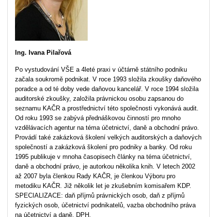
Ing. Ivana Pilařová
Po vystudování VŠE a 4leté praxi v účtárně státního podniku
začala soukromě podnikat. V roce 1993 složila zkoušky daňového
poradce a od té doby vede daňovou kancelář. V roce 1994 složila
auditorské zkoušky, založila právnickou osobu zapsanou do
seznamu KAČR a prostřednictví této společnosti vykonává audit.
Od roku 1993 se zabývá přednáškovou činností pro mnoho
vzdělávacích agentur na téma účetnictví, daně a obchodní právo.
Provádí také zakázková školení velkých auditorských a daňových
společností a zakázková školení pro podniky a banky. Od roku
1995 publikuje v mnoha časopisech články na téma účetnictví,
daně a obchodní právo, je autorkou několika knih. V letech 2002
až 2007 byla členkou Rady KAČR, je členkou Výboru pro
metodiku KAČR. Již několik let je zkušebním komisařem KDP.
SPECIALIZACE: daň příjmů právnických osob, daň z příjmů
fyzických osob, účetnictví podnikatelů, vazba obchodního práva
na účetnictví a daně, DPH.