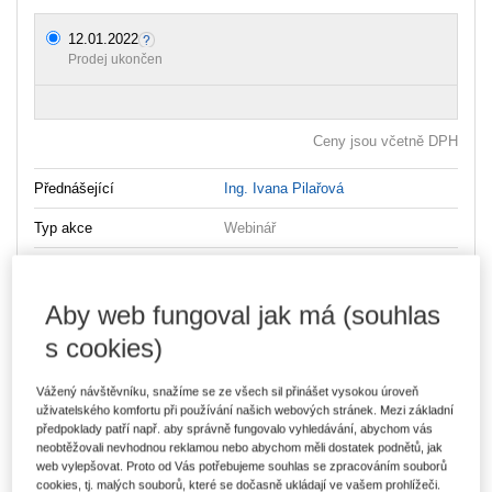
12.01.2022
Prodej ukončen
Ceny jsou včetně DPH
Přednášející
Ing. Ivana Pilařová
Typ akce
Webinář
Typ produktu
Školení
Datum
12.01.2022
Aby web fungoval jak má (souhlas
s cookies)
Místo konání
ONLINE - Microsoft Teams
Vážený návštěvníku, snažíme se ze všech sil přinášet vysokou úroveň
Srdečně Vás zveme na již tradiční seminář, který však tentokrát
uživatelského komfortu při používání našich webových stránek. Mezi základní
předpoklady patří např. aby správně fungovalo vyhledávání, abychom vás
proběhne s ohledem na stávající situaci netradičně v ONLINE
neobtěžovali nevhodnou reklamou nebo abychom měli dostatek podnětů, jak
prostředí.
web vylepšovat. Proto od Vás potřebujeme souhlas se zpracováním souborů
cookies, tj. malých souborů, které se dočasně ukládají ve vašem prohlížeči.