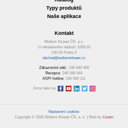
Typy produktů
Naše aplikace
Kontakt
Wolters Kluwer ČR, a.s.
U nákladového nádraží 3265/10
130 00 Praha 3
obchod@wolterskluwer.cz
Zákaznické odd.:
246 040 400
Recepce:
246 040 444
ASPI hotline:
246 040 111
Jsme také na:
Nastavení cookies
Copyright © 2026 Wolters Kluwer ČR, a. s. | Web by
Cream