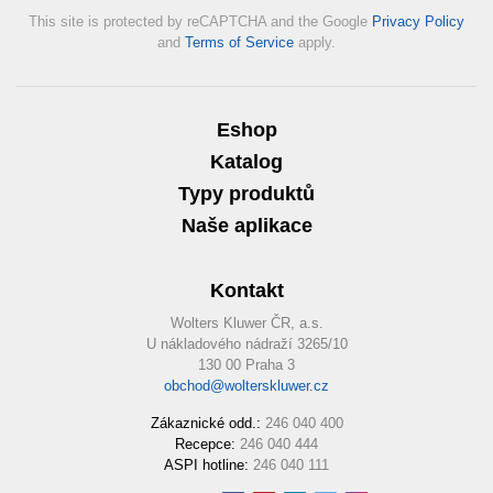
This site is protected by reCAPTCHA and the Google
Privacy Policy
and
Terms of Service
apply.
Eshop
Katalog
Typy produktů
Naše aplikace
Kontakt
Wolters Kluwer ČR, a.s.
U nákladového nádraží 3265/10
130 00 Praha 3
obchod@wolterskluwer.cz
Zákaznické odd.:
246 040 400
Recepce:
246 040 444
ASPI hotline:
246 040 111