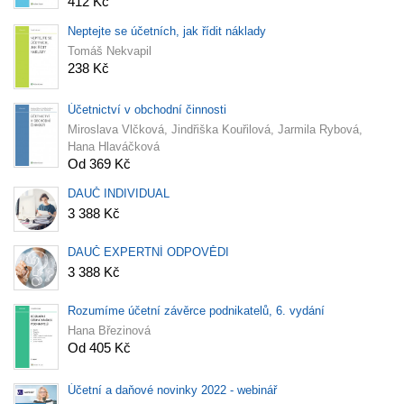
412 Kč
Neptejte se účetních, jak řídit náklady
Tomáš Nekvapil
238 Kč
Účetnictví v obchodní činnosti
Miroslava Vlčková, Jindřiška Kouřilová, Jarmila Rybová,
Hana Hlaváčková
Od 369 Kč
DAUČ INDIVIDUAL
3 388 Kč
DAUČ EXPERTNÍ ODPOVĚDI
3 388 Kč
Rozumíme účetní závěrce podnikatelů, 6. vydání
Hana Březinová
Od 405 Kč
Účetní a daňové novinky 2022 - webinář