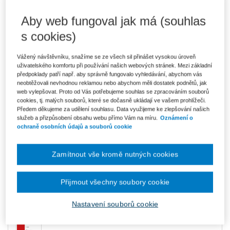
Aby web fungoval jak má (souhlas
620 Kč
Komplet - Účetnictví - e-knihy
Ušetříte 109 Kč
V prodeji - ihned k dispozici
s cookies)
Původně 730 Kč
Co je Smarteca?
Vážený návštěvníku, snažíme se ze všech sil přinášet vysokou úroveň
Upozorňujeme, že v období od 1.8. do 21.8. z technických
uživatelského komfortu při používání našich webových stránek. Mezi základní
důvodů nemůžeme vystavovat daňové doklady. Budou vám
zaslány dodatečně e-mailem.
předpoklady patří např. aby správně fungovalo vyhledávání, abychom vás
neobtěžovali nevhodnou reklamou nebo abychom měli dostatek podnětů, jak
web vylepšovat. Proto od Vás potřebujeme souhlas se zpracováním souborů
ks
Vložit do košíku
cookies, tj. malých souborů, které se dočasně ukládají ve vašem prohlížeči.
Předem děkujeme za udělení souhlasu. Data využijeme ke zlepšování našich
služeb a přizpůsobení obsahu webu přímo Vám na míru.
Oznámení o
Ceny jsou včetně DPH
ochraně osobních údajů a souborů cookie
Komplet - Účetnictví - e-knihy
Zamítnout vše kromě nutných cookies
Základní principy a postupy v účetnictví
Miroslava Vlčková
Přijmout všechny soubory cookie
Nejčastější chyby a omyly účetních, 3. vydání
Nastavení souborů cookie
Lenka Dvořáková