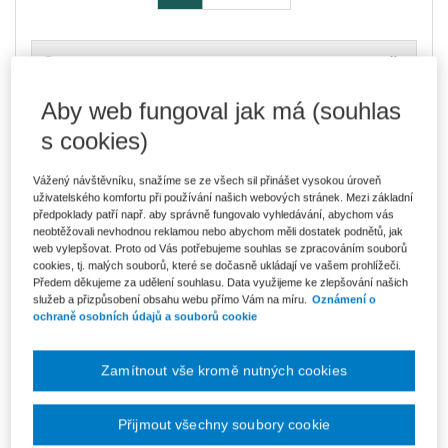
467 Kč
Tištěná kniha
Ušetříte 82 Kč
Poslední kusy - neváhejte s objednávkou!
DMOC 549 Kč
Aby web fungoval jak má (souhlas
s cookies)
397 Kč
E-kniha Smarteca + soubory ke stažení
V prodeji - ihned k dispozici
Co je Smarteca?
Vážený návštěvníku, snažíme se ze všech sil přinášet vysokou úroveň
Kde najdu soubory e-knih?
uživatelského komfortu při používání našich webových stránek. Mezi základní
předpoklady patří např. aby správně fungovalo vyhledávání, abychom vás
neobtěžovali nevhodnou reklamou nebo abychom měli dostatek podnětů, jak
web vylepšovat. Proto od Vás potřebujeme souhlas se zpracováním souborů
666 Kč
Balíček - Tištěná kniha + E-kniha
cookies, tj. malých souborů, které se dočasně ukládají ve vašem prohlížeči.
Smarteca + soubory ke stažení
Ušetříte 350 Kč
Předem děkujeme za udělení souhlasu. Data využijeme ke zlepšování našich
DMOC 1 016 Kč
Poslední kusy - neváhejte s objednávkou!
služeb a přizpůsobení obsahu webu přímo Vám na míru.
Oznámení o
Co je Smarteca?
ochraně osobních údajů a souborů cookie
Upozorňujeme, že v období od 1.8. do 21.8. z technických
Zamítnout vše kromě nutných cookies
důvodů nemůžeme vystavovat daňové doklady. Budou vám
zaslány dodatečně e-mailem.
ks
Vložit do košíku
Přijmout všechny soubory cookie