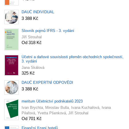
DAUČ INDIVIDUAL
3 388 Kč
Slovník pojmů IFRS - 3. vydání
Jiří Strouhal
Od 318 Kč
Účetní a daňové souvislosti přeměn obchodních společností,
3. vydání
Jana Skálová
325 Kč
DAUČ EXPERTNÍ ODPOVĚDI
3 388 Kč
meritum Účetnictví podnikatelů 2023
Ivan Brychta, Miroslav Bulla, Ivana Kuchařová, Ivana
Pilařová, Yvetta Pšenková, Jiří Strouhal
Od 701 Kč
Finanční řízení hotelů