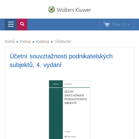
0 ks
|
0
Domů
Eshop
Katalog
Účetnictví
Účetní souvztažnosti podnikatelských
subjektů, 4. vydání