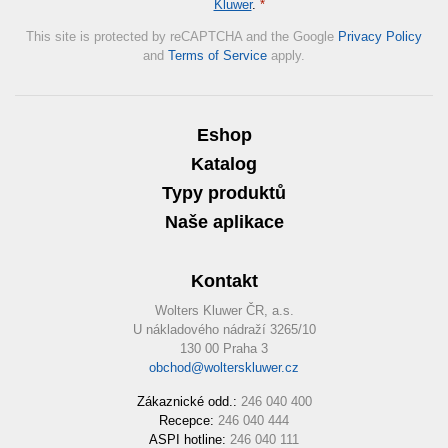
Kluwer
.
*
This site is protected by reCAPTCHA and the Google
Privacy Policy
and
Terms of Service
apply.
Eshop
Katalog
Typy produktů
Naše aplikace
Kontakt
Wolters Kluwer ČR, a.s.
U nákladového nádraží 3265/10
130 00 Praha 3
obchod@wolterskluwer.cz
Zákaznické odd.:
246 040 400
Recepce:
246 040 444
ASPI hotline:
246 040 111