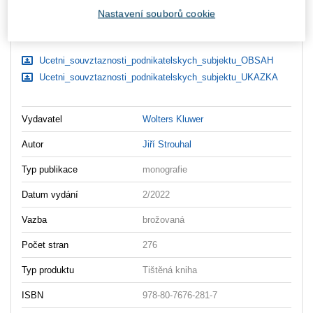
Nastavení souborů cookie
Ceny jsou včetně DPH
Ke stažení
Ucetni_souvztaznosti_podnikatelskych_subjektu_OBSAH
Ucetni_souvztaznosti_podnikatelskych_subjektu_UKAZKA
Vydavatel
Wolters Kluwer
Autor
Jiří Strouhal
Typ publikace
monografie
Datum vydání
2/2022
Vazba
brožovaná
Počet stran
276
Typ produktu
Tištěná kniha
ISBN
978-80-7676-281-7