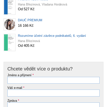
Hana Březinová, Vladana Horáková
Od 527 Kč
DAUČ PREMIUM
16 166 Kč
Rozumíme účetní závěrce podnikatelů, 6. vydání
Hana Březinová
Od 405 Kč
Chcete vědět více o produktu?
Jméno a příjmení
*
Váš e-mail
*
Zpráva
*