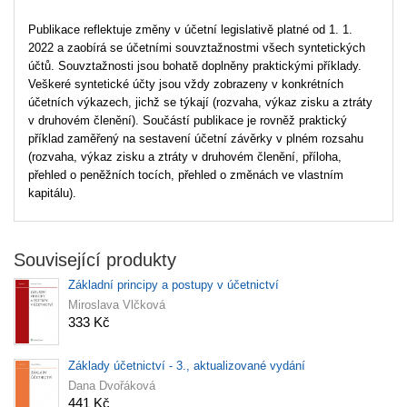
Publikace reflektuje změny v účetní legislativě platné od 1. 1.
2022 a zaobírá se účetními souvztažnostmi všech syntetických
účtů. Souvztažnosti jsou bohatě doplněny praktickými příklady.
Veškeré syntetické účty jsou vždy zobrazeny v konkrétních
účetních výkazech, jichž se týkají (rozvaha, výkaz zisku a ztráty
v druhovém členění). Součástí publikace je rovněž praktický
příklad zaměřený na sestavení účetní závěrky v plném rozsahu
(rozvaha, výkaz zisku a ztráty v druhovém členění, příloha,
přehled o peněžních tocích, přehled o změnách ve vlastním
kapitálu).
Související produkty
Základní principy a postupy v účetnictví
Miroslava Vlčková
333 Kč
Základy účetnictví - 3., aktualizované vydání
Dana Dvořáková
441 Kč