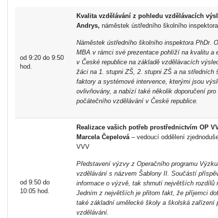
Kvalita vzdělávání z pohledu vzdělávacích výs
Andrys,
náměstek ústředního školního inspektora
Náměstek ústředního školního inspektora PhDr. 
MBA v rámci své prezentace pohlíží na kvalitu a e
od 9:20 do 9:50
v České republice na základě vzdělávacích výsled
hod.
žáci na 1. stupni ZŠ, 2. stupni ZŠ a na středních
faktory a systémové intervence, kterými jsou výs
ovlivňovány, a nabízí také několik doporučení pro
počátečního vzdělávání v České republice.
Realizace vašich potřeb prostřednictvím OP V
Marcela Čepelová
– vedoucí oddělení zjednoduš
VVV
Představení výzvy z Operačního programu Výzku
vzdělávání s názvem Šablony II. Součástí příspě
od 9:50 do
informace o výzvě, tak shrnutí největších rozdílů 
10:05 hod.
Jedním z největších je přitom fakt, že příjemci d
také základní umělecké školy a školská zařízení
vzdělávání.