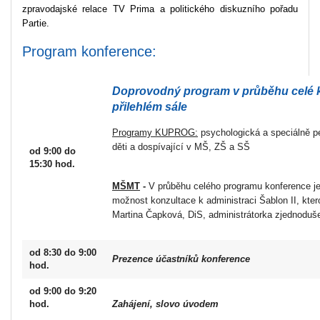
zpravodajské relace TV Prima a politického diskuzního pořadu
Partie.
Program konference:
Doprovodný program v průběhu celé k
přilehlém sále
Programy KUPROG:
psychologická a speciálně p
děti a dospívající v MŠ, ZŠ a SŠ
od 9:00 do
15:30 hod.
MŠMT
-
V průběhu celého programu konference je
možnost konzultace k administraci Šablon II, kte
Martina Čapková, DiS, administrátorka zjednoduš
od 8:30 do 9:00
Prezence účastníků konference
hod.
od 9:00 do 9:20
hod.
Zahájení, slovo úvodem