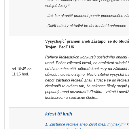
veřejné školy?
- Jak lze ukončit pracovní poměr jmenovaného zás
- Další otázky aktuální ke dni konání konference.
Vysychající pramen aneb Zástupci se do bludi
Trojan, PedF UK
Reflexe ředitelských konkurzů posledního období
trend. Počet zájemců klesá, na atraktivní střední š
od dvou uchazečů, některé konkurzy na základní š
od 10:45 do
11:15 hod.
důvodu nulového zájmu. Navíc citelně vysychá tra
neboť zástupci ředitelů znalí situace se do ředitel
Neskončí to ovšem tak, že nakonec školy stejně
popsaný trend nezastaví? Zkrátka - vážně i neváž
konkurzech a současné škole...
křest tří knih
1. Zástupce ředitele aneb Život mezi mlýnskými k