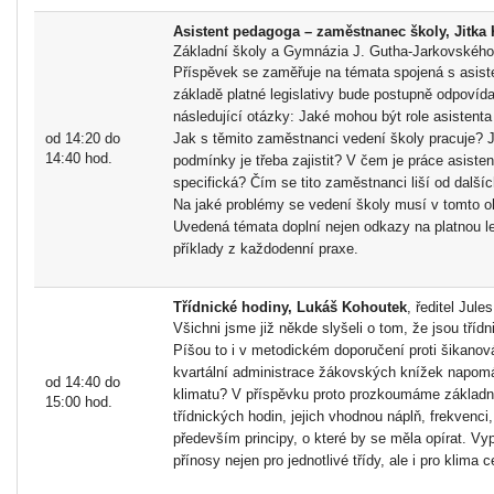
Asistent pedagoga – zaměstnanec školy, Jitka
Základní školy a Gymnázia J. Gutha-Jarkovského
Příspěvek se zaměřuje na témata spojená s asis
základě platné legislativy bude postupně odpovíd
následující otázky: Jaké mohou být role asistent
od 14:20 do
Jak s těmito zaměstnanci vedení školy pracuje? 
14:40 hod.
podmínky je třeba zajistit? V čem je práce asiste
specifická? Čím se tito zaměstnanci liší od další
Na jaké problémy se vedení školy musí v tomto oh
Uvedená témata doplní nejen odkazy na platnou legi
příklady z každodenní praxe.
Třídnické hodiny, Lukáš Kohoutek
, ředitel Jule
Všichni jsme již někde slyšeli o tom, že jsou třídn
Píšou to i v metodickém doporučení proti šikanov
kvartální administrace žákovských knížek napomá
od 14:40 do
klimatu? V příspěvku proto prozkoumáme základní 
15:00 hod.
třídnických hodin, jejich vhodnou náplň, frekvenci
především principy, o které by se měla opírat. V
přínosy nejen pro jednotlivé třídy, ale i pro klima c