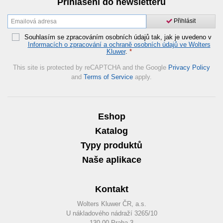
Přihlášení do newsletteru
Přihlásit
Souhlasím se zpracováním osobních údajů tak, jak je uvedeno v
Informacích o zpracování a ochraně osobních údajů ve Wolters
Kluwer
.
*
This site is protected by reCAPTCHA and the Google
Privacy Policy
and
Terms of Service
apply.
Eshop
Katalog
Typy produktů
Naše aplikace
Kontakt
Wolters Kluwer ČR, a.s.
U nákladového nádraží 3265/10
130 00 Praha 3