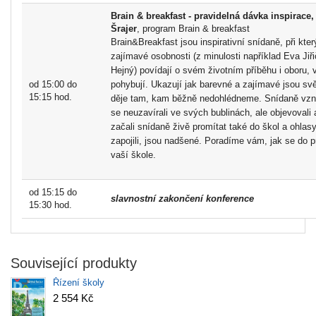
Brain & breakfast - pravidelná dávka inspirace
Šrajer
, program Brain & breakfast
Brain&Breakfast jsou inspirativní snídaně, při kt
zajímavé osobnosti (z minulosti například Eva Jiři
Hejný) povídají o svém životním příběhu i oboru, 
od 15:00 do
pohybují. Ukazují jak barevné a zajímavé jsou sv
15:15 hod.
děje tam, kam běžně nedohlédneme. Snídaně vzn
se neuzavírali ve svých bublinách, ale objevovali 
začali snídaně živě promítat také do škol a ohlasy
zapojili, jsou nadšené. Poradíme vám, jak se do pr
vaší škole.
od 15:15 do
slavnostní zakončení konference
15:30 hod.
Související produkty
Řízení školy
2 554 Kč