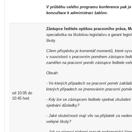
V průběhu celého programu konference pak je
konzultace k administraci šablon.
Zástupce ředitele optikou pracovního práva, 
specialistka na školskou legislativu a garant legis
školy
Cílem příspěvku je komentář momentů, které vyvo
v souvislosti s pracovním poměrem zástupce ředit
zaměřen na pracovní poměr zástupce ředitele veře
Obsah:
- Ve kterých případech se pracovní poměr zaklá
kterých případech se jmenováním pracovní pomě
od 10:05 do
10:45 hod.
- Kdy lze se zástupcem ředitele sjednat zkušební
sjednání důsledky?
- Jaké skutečnosti mají vliv na příplatek za veden
veřejné školy?
- Jak se stanoví týdenní rozsah pedagogické činno