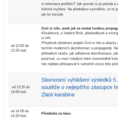
si informace protiřečí? Jak poznat co je pravda a
kritické myšlení. Na přednášce vysvětlím, co to je
jak ho rozvíjet.
Zvol si info, aneb jak se nestat loutkou propag
Křivánková, a Vojtěch Bruk, předsedkyně a místo
si info
Příspěvek představí projekt Zvol si info a ukázky
od 13:05 do
technik moderních dezinformací a propagandy. Na
13:25 hod.
příkladech ukáže, jak odhalovat dezinformace, ja
používat, co mezi mladými lidmi momentálně koluj
nás nejlépe přistupovat k samotné výuce této pro
Slavnostní vyhlášení výsledků 5.
soutěže o nejlepšího zástupce ře
od 13:25 do
14:00 hod.
Zlatá karabina
od 14.00 do
Přestávka na kávu
14:20 hod.