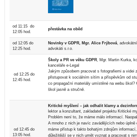
od 11:15 do
přestávka na oběd
12:05 hod.
od 12:05 do
Novinky v GDPR, Mgr. Alice Frýbová
, advokátn
12:25 hod.
advokáti s.r.o.
Školy a PR ve věku GDPR
, Mgr. Martin Kurka, k
kanceláře e-Legal
Jakým způsobem pracovat s fotografiemi a videi 
od 12:25 do
přistupovat k sociálním sítím a příspěvkům od st
12:45 hod.
co propagační materiály umístěné na webu škol?
škol jasně a stručně.
Kritické myšlení – jak odhalit klamy a dezinfo
lektor a konzultant, zakladatel projektu Kritické m
Problém není to, že máme málo informací. Naopa
A mnoho z nich je navíc zavádějících nebo úplně
od 12:45 do
máme přístup k takto bohatým zdrojům informací, 
13:05 hod.
důležitější se v nich umět vyznat a pracovat s nim