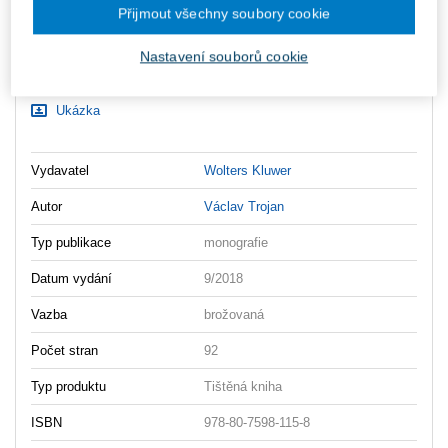
Přijmout všechny soubory cookie
Ceny jsou včetně DPH
Ke stažení
Nastavení souborů cookie
Obsah
Ukázka
Vydavatel
Wolters Kluwer
Autor
Václav Trojan
Typ publikace
monografie
Datum vydání
9/2018
Vazba
brožovaná
Počet stran
92
Typ produktu
Tištěná kniha
ISBN
978-80-7598-115-8