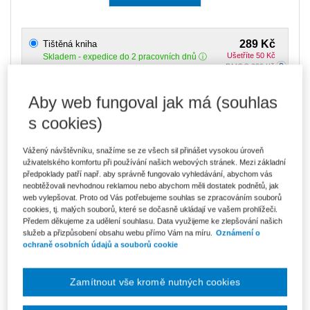
289 Kč
Tištěná kniha
Ušetříte 50 Kč
Skladem
- expedice do 2 pracovních dnů
DMOC 339 Kč
Aby web fungoval jak má (souhlas
246 Kč
E-kniha Smarteca + soubory ke stažení
V prodeji - ihned k dispozici
s cookies)
Co je Smarteca?
Kde najdu soubory e-knih?
Vážený návštěvníku, snažíme se ze všech sil přinášet vysokou úroveň
uživatelského komfortu při používání našich webových stránek. Mezi základní
předpoklady patří např. aby správně fungovalo vyhledávání, abychom vás
412 Kč
Balíček - Tištěná kniha + E-kniha
neobtěžovali nevhodnou reklamou nebo abychom měli dostatek podnětů, jak
Smarteca + soubory ke stažení
Ušetříte 216 Kč
web vylepšovat. Proto od Vás potřebujeme souhlas se zpracováním souborů
DMOC 628 Kč
Skladem
- expedice do 2 pracovních dnů
cookies, tj. malých souborů, které se dočasně ukládají ve vašem prohlížeči.
Co je Smarteca?
Předem děkujeme za udělení souhlasu. Data využijeme ke zlepšování našich
služeb a přizpůsobení obsahu webu přímo Vám na míru.
Oznámení o
ochraně osobních údajů a souborů cookie
Upozorňujeme, že v období od 1.8. do 21.8. z technických
důvodů nemůžeme vystavovat daňové doklady. Budou vám
zaslány dodatečně e-mailem.
Zamítnout vše kromě nutných cookies
ks
Vložit do košíku