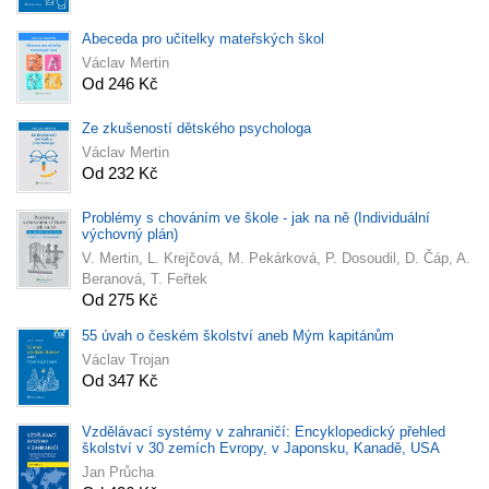
Abeceda pro učitelky mateřských škol
Václav Mertin
Od 246 Kč
Ze zkušeností dětského psychologa
Václav Mertin
Od 232 Kč
Problémy s chováním ve škole - jak na ně (Individuální
výchovný plán)
V. Mertin, L. Krejčová, M. Pekárková, P. Dosoudil, D. Čáp, A.
Beranová, T. Feřtek
Od 275 Kč
55 úvah o českém školství aneb Mým kapitánům
Václav Trojan
Od 347 Kč
Vzdělávací systémy v zahraničí: Encyklopedický přehled
školství v 30 zemích Evropy, v Japonsku, Kanadě, USA
Jan Průcha