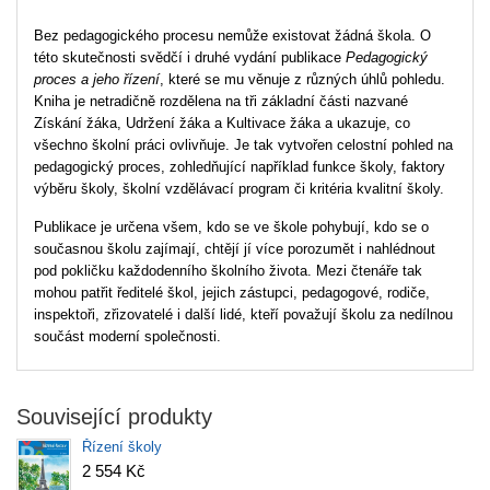
Bez pedagogického procesu nemůže existovat žádná škola. O
této skutečnosti svědčí i druhé vydání publikace
Pedagogický
proces a jeho řízení
, které se mu věnuje z různých úhlů pohledu.
Kniha je netradičně rozdělena na tři základní části nazvané
Získání žáka, Udržení žáka a Kultivace žáka a ukazuje, co
všechno školní práci ovlivňuje. Je tak vytvořen celostní pohled na
pedagogický proces, zohledňující například funkce školy, faktory
výběru školy, školní vzdělávací program či kritéria kvalitní školy.
Publikace je určena všem, kdo se ve škole pohybují, kdo se o
současnou školu zajímají, chtějí jí více porozumět i nahlédnout
pod pokličku každodenního školního života. Mezi čtenáře tak
mohou patřit ředitelé škol, jejich zástupci, pedagogové, rodiče,
inspektoři, zřizovatelé i další lidé, kteří považují školu za nedílnou
součást moderní společnosti.
Související produkty
Řízení školy
2 554 Kč