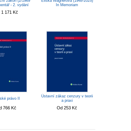
ní zákon (2/1969
Eliška Wagnerová (1948-2025)
entář - 2. vydání
In Memoriam
 1 171 Kč
Ústavní zákaz cenzury v teorii
ké právo II
a praxi
d 766 Kč
Od 253 Kč