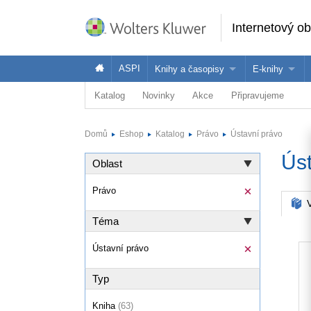
Internetový o
ASPI
Knihy a časopisy
E-knihy
Katalog
Novinky
Akce
Připravujeme
Knihy
Jak na naše
Časopisy
Koupit e-kni
Domů
Eshop
Katalog
Právo
Ústavní právo
Půjčit si e-k
Úst
Oblast
Právo
V
Téma
Ústavní právo
Typ
Kniha
(63)