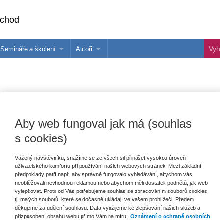
bchod
Semináře a školení
Autoři
 e-knihy?
Semináře a konference
Více o autorech Wolters Kluwer
hu
Školení ASPI, Libra a Praetor
PublishOne
nihu
avní právo
Aby web fungoval jak má (souhlas
s cookies)
šechny produkty
Akce
Novinky
Připravujeme
Vážený návštěvníku, snažíme se ze všech sil přinášet vysokou úroveň
uživatelského komfortu při používání našich webových stránek. Mezi základní
předpoklady patří např. aby správně fungovalo vyhledávání, abychom vás
neobtěžovali nevhodnou reklamou nebo abychom měli dostatek podnětů, jak web
vylepšovat. Proto od Vás potřebujeme souhlas se zpracováním souborů cookies,
tj. malých souborů, které se dočasně ukládají ve vašem prohlížeči. Předem
děkujeme za udělení souhlasu. Data využijeme ke zlepšování našich služeb a
přizpůsobení obsahu webu přímo Vám na míru.
Oznámení o ochraně osobních