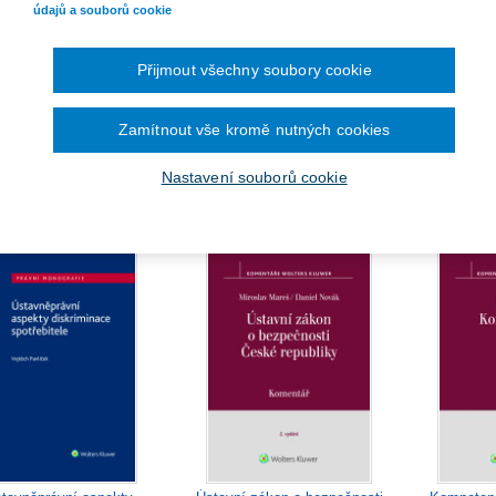
údajů a souborů cookie
Přijmout všechny soubory cookie
Zamítnout vše kromě nutných cookies
vnost územních reforem
Právo na spravedlivý proces
Pol
braných zemích střední
Evropy
Nastavení souborů cookie
207 Kč
860 Kč
O