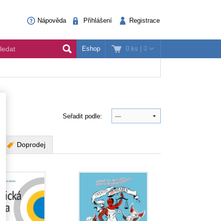
Nápověda
Přihlášení
Registrace
0 ks
|
0
Eshop
Seřadit podle:
Doprodej