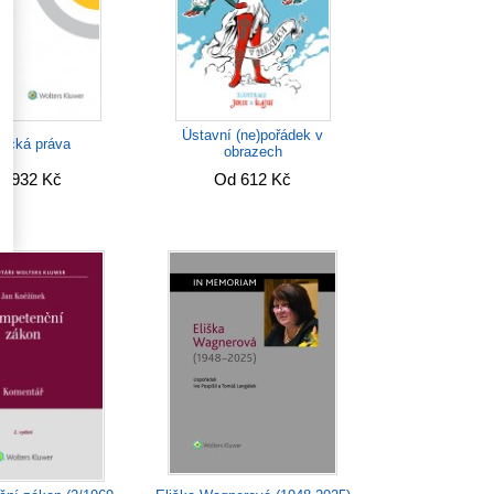
Ústavní (ne)pořádek v
itická práva
obrazech
d 932 Kč
Od 612 Kč