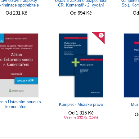
tavněprávní aspekty
Ústavní zákon o bezpečnosti
Kompetenč
kriminace spotřebitele
ČR. Komentář - 2. vydání
Sb.). Kom
Od 231 Kč
Od 694 Kč
Od
on o Ústavním soudu s
Komplet - Mužské právo
Mužs
komentářem
Od 1 315 Kč
O
Ušetříte 232 Kč
(15%)