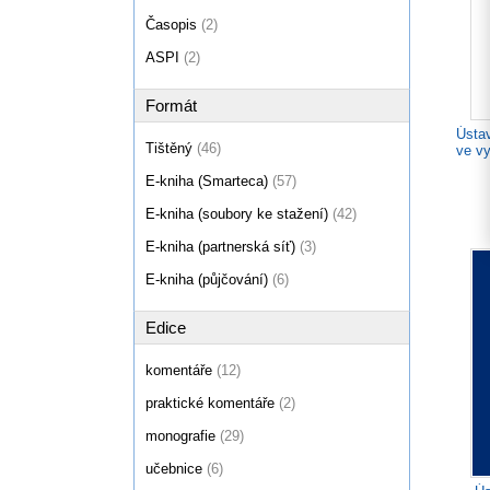
Časopis
(2)
ASPI
(2)
Formát
Ústa
Tištěný
(46)
ve vy
E-kniha (Smarteca)
(57)
E-kniha (soubory ke stažení)
(42)
E-kniha (partnerská síť)
(3)
E-kniha (půjčování)
(6)
Edice
komentáře
(12)
praktické komentáře
(2)
monografie
(29)
učebnice
(6)