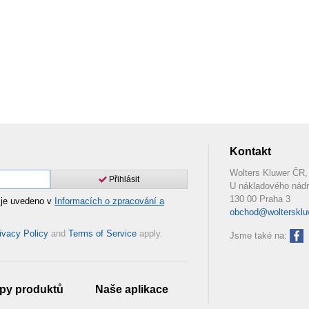
Kontakt
Wolters Kluwer ČR, 
Přihlásit
U nákladového nádr
130 00 Praha 3
 je uvedeno v
Informacích o zpracování a
obchod@woltersklu
ivacy Policy
and
Terms of Service
apply.
Jsme také na:
py produktů
Naše aplikace