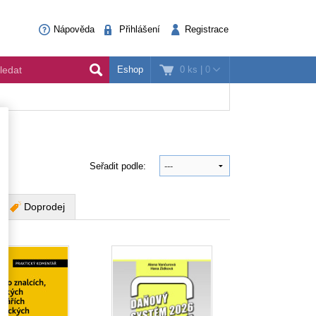
Nápověda
Přihlášení
Registrace
0 ks
|
0
Eshop
Seřadit podle:
Doprodej