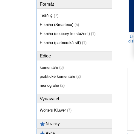
Formát
Tištěný
(7)
E-kniha (Smarteca)
(5)
E-kniha (soubory ke stažení)
(1)
Ús
dis
E-kniha (partnerská síť)
(1)
Edice
komentáře
(3)
praktické komentáře
(2)
monografie
(2)
Vydavatel
Wolters Kluwer
(7)
Novinky
Akce