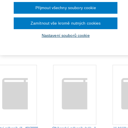
Přijmout všechny soubory cookie
Zamítnout vše kromě nutných cookies
Zákon o zajištění dalších
Zákon o zn
tavněprávní aspekty
Nastavení souborů cookie
podmínek bezpečnosti a
kancelář
kriminace spotřebitele
ochrany zdraví...
ú
Od 231 Kč
Od 361 Kč
O
P