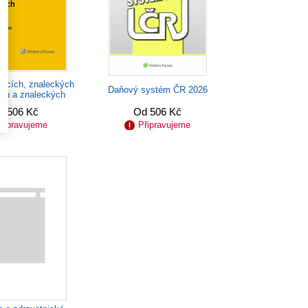
alcích, znaleckých
Daňový systém ČR 2026
ích a znaleckých
stavech...
d 506 Kč
Od 506 Kč
řipravujeme
Připravujeme