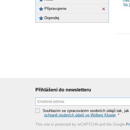
Tres
Sb.)
Připravujeme
Doprodej
Přihlášení do newsletteru
Souhlasím se zpracováním osobních údajů tak, jak
ochraně osobních údajů ve Wolters Kluwer
.
*
This site is protected by reCAPTCHA and the Google
Pr