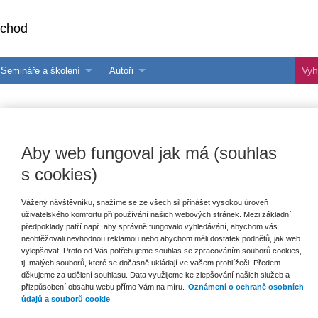
bchod
Semináře a školení
Autoři
 e-knihy?
Semináře a konference
Více o autorech Wolters Kluwer
hu
Školení ASPI, Libra a Praetor
PublishOne
nihu
Aby web fungoval jak má (souhlas
talog
s cookies)
Vážený návštěvníku, snažíme se ze všech sil přinášet vysokou úroveň
šechny produkty
Akce
Novinky
Připravujeme
uživatelského komfortu při používání našich webových stránek. Mezi základní
předpoklady patří např. aby správně fungovalo vyhledávání, abychom vás
neobtěžovali nevhodnou reklamou nebo abychom měli dostatek podnětů, jak web
vylepšovat. Proto od Vás potřebujeme souhlas se zpracováním souborů cookies,
tj. malých souborů, které se dočasně ukládají ve vašem prohlížeči. Předem
děkujeme za udělení souhlasu. Data využijeme ke zlepšování našich služeb a
přizpůsobení obsahu webu přímo Vám na míru.
Oznámení o ochraně osobních
údajů a souborů cookie