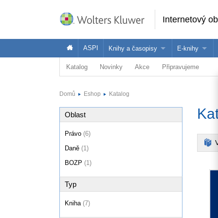
Internetový o
ASPI
Knihy a časopisy
E-knihy
Katalog
Novinky
Akce
Připravujeme
Knihy
Jak na naše
Časopisy
Koupit e-kni
Domů
Eshop
Katalog
Půjčit si e-k
Ka
Oblast
Právo
(6)
V
Daně
(1)
BOZP
(1)
Typ
Kniha
(7)