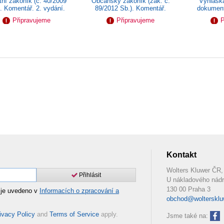
Občanský zákoník (zák. č.
Vyhláška
tní zákoník (č. 40/2009
89/2012 Sb.). Komentář.
dokument
. Komentář. 2. vydání.
Svazek V...
Sb.).
Připravujeme
Připravujeme
P
Kontakt
Wolters Kluwer ČR, 
Přihlásit
U nákladového nádr
130 00 Praha 3
 je uvedeno v
Informacích o zpracování a
obchod@woltersklu
ivacy Policy
and
Terms of Service
apply.
Jsme také na: