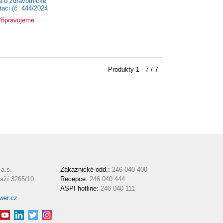
 o zdravotnické
aci (č. 444/2024
 Praktický...
řipravujeme
Produkty
1 - 7 / 7
a.s.
Zákaznické odd.:
246 040 400
aží 3265/10
Recepce:
246 040 444
ASPI hotline:
246 040 111
wer.cz