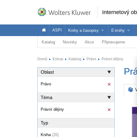
Internetový o
ASPI
Knihy a časopisy
E-knihy
Katalog
Novinky
Akce
Připravujeme
Knihy
Jak na naše
Časopisy
Koupit e-kni
Domů
Eshop
Katalog
Právo
Právní dějiny
Půjčit si e-k
Prá
Oblast
Právo
V
Téma
Právní dějiny
Typ
Kniha
(26)