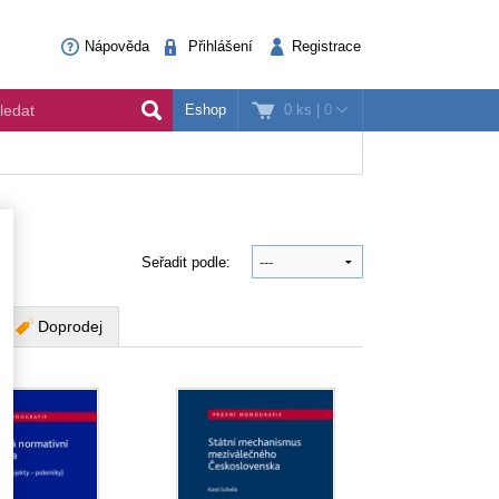
Nápověda
Přihlášení
Registrace
0 ks
|
0
Eshop
Seřadit podle:
Doprodej