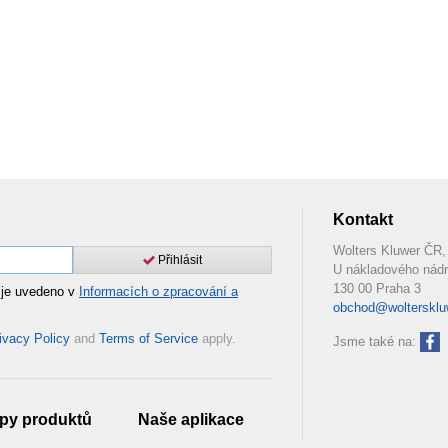
Kontakt
Wolters Kluwer ČR, 
Přihlásit
U nákladového nádr
130 00 Praha 3
 je uvedeno v
Informacích o zpracování a
obchod@woltersklu
ivacy Policy
and
Terms of Service
apply.
Jsme také na:
py produktů
Naše aplikace