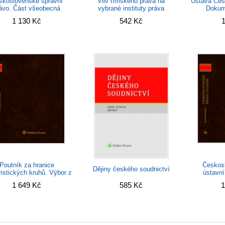
Vliv římského práva na
skoslovenské správní
Ústava Česk
vybrané instituty práva
ávo. Část všeobecná
Dokum
mezinárodního obchodu
1 130 Kč
542 Kč
1
Poutník za hranice
Českos
Dějiny českého soudnictví
vistických kruhů. Výbor z
ústavní
díla
českoslov
1 649 Kč
585 Kč
1