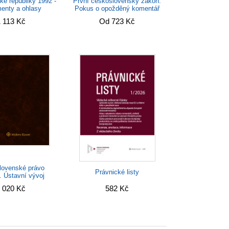
é republiky 1992 -
První československý zákon.
enty a ohlasy
Pokus o opožděný komentář
 113 Kč
Od 723 Kč
lovenské právo
Právnické listy
. Ústavní vývoj
enský v roce 1938
 020 Kč
582 Kč