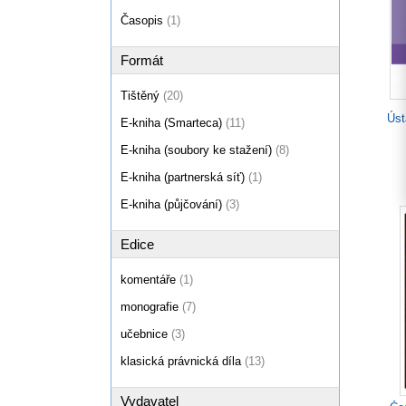
Časopis
(1)
Formát
Tištěný
(20)
Úst
E-kniha (Smarteca)
(11)
E-kniha (soubory ke stažení)
(8)
E-kniha (partnerská síť)
(1)
E-kniha (půjčování)
(3)
Edice
komentáře
(1)
monografie
(7)
učebnice
(3)
klasická právnická díla
(13)
Vydavatel