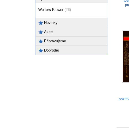
Če
pr
Wolters Kluwer
(26)
Novinky
Akce
Připravujeme
Doprodej
poziti