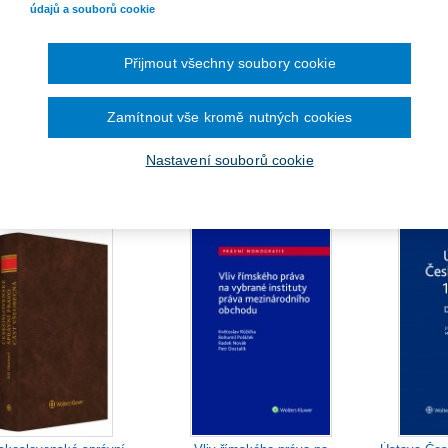
údajů a souborů cookie
Přijmout všechny soubory cookie
Zamítnout vše kromě nutných cookies
Brněnská no
avní právo srovnávací
Komplet - Historie práva
(postavy - 
940 Kč
Nastavení souborů cookie
731 Kč
Ušetříte 166 Kč
(15%)