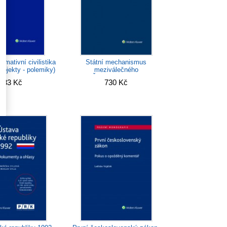
Státní mechanismus
rmativní civilistika
meziválečného
projekty - polemiky)
Československa
383 Kč
730 Kč