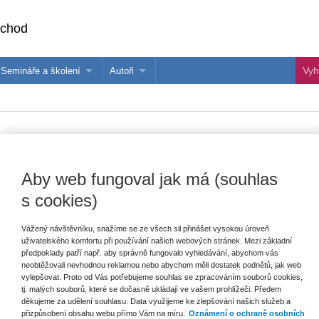
bchod
Semináře a školení
Autoři
 e-knihy?
Semináře a konference
Více o autorech Wolters Kluwer
hu
Školení ASPI, Libra a Praetor
PublishOne
nihu
vní dějiny
Aby web fungoval jak má (souhlas
s cookies)
šechny produkty
Akce
Novinky
Připravujeme
Vážený návštěvníku, snažíme se ze všech sil přinášet vysokou úroveň
uživatelského komfortu při používání našich webových stránek. Mezi základní
předpoklady patří např. aby správně fungovalo vyhledávání, abychom vás
neobtěžovali nevhodnou reklamou nebo abychom měli dostatek podnětů, jak web
vylepšovat. Proto od Vás potřebujeme souhlas se zpracováním souborů cookies,
tj. malých souborů, které se dočasně ukládají ve vašem prohlížeči. Předem
děkujeme za udělení souhlasu. Data využijeme ke zlepšování našich služeb a
přizpůsobení obsahu webu přímo Vám na míru.
Oznámení o ochraně osobních