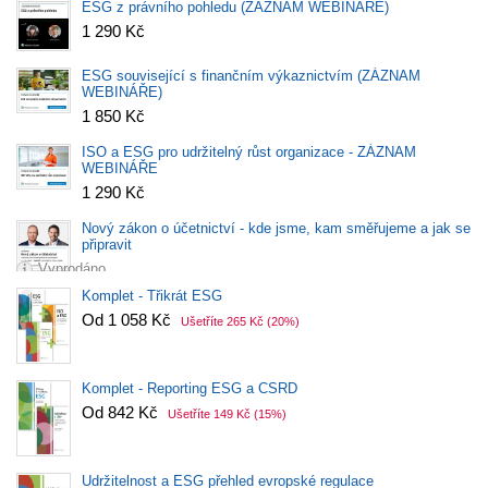
ESG z právního pohledu (ZÁZNAM WEBINÁŘE)
1 290 Kč
ESG související s finančním výkaznictvím (ZÁZNAM
WEBINÁŘE)
1 850 Kč
ISO a ESG pro udržitelný růst organizace - ZÁZNAM
WEBINÁŘE
1 290 Kč
Nový zákon o účetnictví - kde jsme, kam směřujeme a jak se
připravit
Vyprodáno
Komplet - Třikrát ESG
Od 1 058 Kč
Ušetříte 265 Kč
(20%)
Komplet - Reporting ESG a CSRD
Od 842 Kč
Ušetříte 149 Kč
(15%)
Udržitelnost a ESG přehled evropské regulace