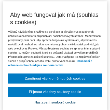
946 Kč
Komplet - Udržitelnost
Aby web fungoval jak má (souhlas
Ušetříte 362 Kč
Skladem
- expedice do 2 pracovních dnů
DMOC 1 308 Kč
s cookies)
805 Kč
Komplet - Udržitelnost - e-knihy
Vážený návštěvníku, snažíme se ze všech sil přinášet vysokou úroveň
Ušetříte 142 Kč
V prodeji - ihned k dispozici
uživatelského komfortu při používání našich webových stránek. Mezi základní
Původně 947 Kč
Co je Smarteca?
předpoklady patří např. aby správně fungovalo vyhledávání, abychom vás
neobtěžovali nevhodnou reklamou nebo abychom měli dostatek podnětů, jak
Upozorňujeme, že v období od 1.8. do 21.8. z technických
web vylepšovat. Proto od Vás potřebujeme souhlas se zpracováním souborů
důvodů nemůžeme vystavovat daňové doklady. Budou vám
cookies, tj. malých souborů, které se dočasně ukládají ve vašem prohlížeči.
zaslány dodatečně e-mailem.
Předem děkujeme za udělení souhlasu. Data využijeme ke zlepšování našich
služeb a přizpůsobení obsahu webu přímo Vám na míru.
Oznámení o
ks
Vložit do košíku
ochraně osobních údajů a souborů cookie
Ceny jsou včetně DPH
Zamítnout vše kromě nutných cookies
Komplet - Udržitelnost
Přijmout všechny soubory cookie
Udržitelnost a CSRD. Praktický průvodce vykazováním
informací o udržitelnosti podle CSRD
Nastavení souborů cookie
Václav Tittelbach, Hana Kubcová