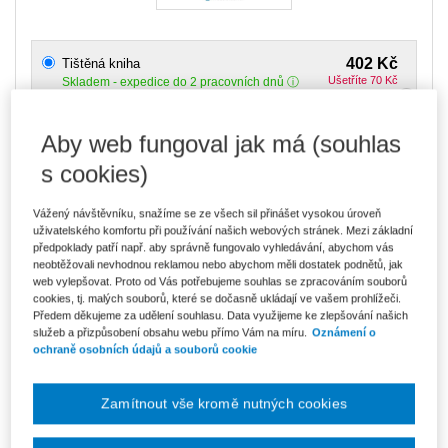
402 Kč
Tištěná kniha
Ušetříte 70 Kč
Skladem
- expedice do 2 pracovních dnů
DMOC 472 Kč
Aby web fungoval jak má (souhlas
342 Kč
E-kniha Smarteca + soubory ke stažení
V prodeji - ihned k dispozici
s cookies)
Co je Smarteca?
Kde najdu soubory e-knih?
Vážený návštěvníku, snažíme se ze všech sil přinášet vysokou úroveň
uživatelského komfortu při používání našich webových stránek. Mezi základní
předpoklady patří např. aby správně fungovalo vyhledávání, abychom vás
573 Kč
Balíček - Tištěná kniha + E-kniha
neobtěžovali nevhodnou reklamou nebo abychom měli dostatek podnětů, jak
Smarteca + soubory ke stažení
Ušetříte 301 Kč
web vylepšovat. Proto od Vás potřebujeme souhlas se zpracováním souborů
DMOC 874 Kč
Skladem
- expedice do 2 pracovních dnů
cookies, tj. malých souborů, které se dočasně ukládají ve vašem prohlížeči.
Co je Smarteca?
Předem děkujeme za udělení souhlasu. Data využijeme ke zlepšování našich
služeb a přizpůsobení obsahu webu přímo Vám na míru.
Oznámení o
ochraně osobních údajů a souborů cookie
Upozorňujeme, že v období od 1.8. do 21.8. z technických
důvodů nemůžeme vystavovat daňové doklady. Budou vám
zaslány dodatečně e-mailem.
Zamítnout vše kromě nutných cookies
ks
Vložit do košíku