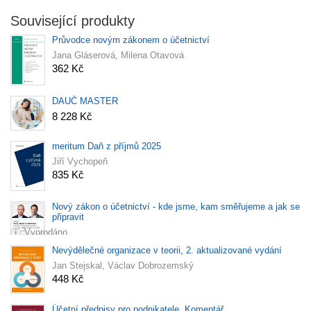
Související produkty
Průvodce novým zákonem o účetnictví
Jana Gláserová, Milena Otavová
362 Kč
DAUČ MASTER
8 228 Kč
meritum Daň z příjmů 2025
Jiří Vychopeň
835 Kč
Nový zákon o účetnictví - kde jsme, kam směřujeme a jak se
připravit
Vyprodáno
Nevýdělečné organizace v teorii, 2. aktualizované vydání
Jan Stejskal, Václav Dobrozemský
448 Kč
Účetní předpisy pro podnikatele. Komentář