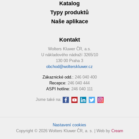
Katalog
Typy produktů
Naše aplikace
Kontakt
Wolters Kluwer ČR, a.s.
U nákladového nádraží 3265/10
130 00 Praha 3
obchod@wolterskluwer.cz
Zákaznické odd.:
246 040 400
Recepce:
246 040 444
ASPI hotline:
246 040 111
Jsme také na:
Nastavení cookies
Copyright © 2026 Wolters Kluwer ČR, a. s. | Web by
Cream