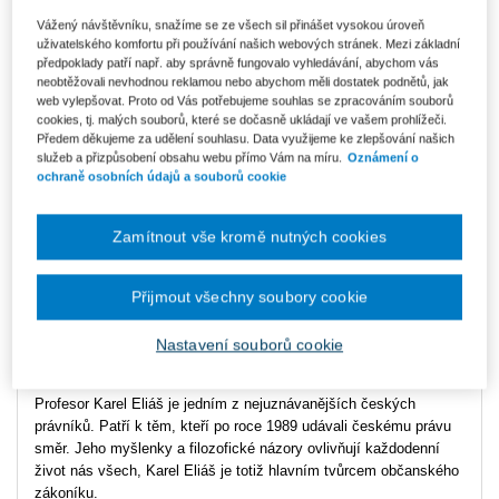
Vážený návštěvníku, snažíme se ze všech sil přinášet vysokou úroveň
Ke stažení
uživatelského komfortu při používání našich webových stránek. Mezi základní
předpoklady patří např. aby správně fungovalo vyhledávání, abychom vás
PDF_KE_STAZENI_Pocta_Karlu_Eliasovi
neobtěžovali nevhodnou reklamou nebo abychom měli dostatek podnětů, jak
web vylepšovat. Proto od Vás potřebujeme souhlas se zpracováním souborů
cookies, tj. malých souborů, které se dočasně ukládají ve vašem prohlížeči.
Autor
Bohumil Havel
,
Lenka Vostrá
Předem děkujeme za udělení souhlasu. Data využijeme ke zlepšování našich
služeb a přizpůsobení obsahu webu přímo Vám na míru.
Oznámení o
ochraně osobních údajů a souborů cookie
Datum vydání
5/2025
Počet stran
844
Zamítnout vše kromě nutných cookies
Typ produktu
E-kniha
Přijmout všechny soubory cookie
Formát
ISBN
978-80-87439-73-9
Nastavení souborů cookie
Profesor Karel Eliáš je jedním z nejuznávanějších českých
právníků. Patří k těm, kteří po roce 1989 udávali českému právu
směr. Jeho myšlenky a filozofické názory ovlivňují každodenní
život nás všech, Karel Eliáš je totiž hlavním tvůrcem občanského
zákoníku.