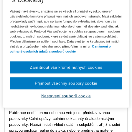
Vážený návštěvníku, snažíme se ze všech sil přinášet vysokou úroveň
uživatelského komfortu při používání našich webových stránek. Mezi základní
Datum vydání
1/2021
předpoklady patří např. aby správně fungovalo vyhledávání, abychom vás
neobtěžovali nevhodnou reklamou nebo abychom měli dostatek podnětů, jak
web vylepšovat. Proto od Vás potřebujeme souhlas se zpracováním souborů
Typ produktu
ASPI
cookies, tj. malých souborů, které se dočasně ukládají ve vašem prohlížeči.
Předem děkujeme za udělení souhlasu. Data využijeme ke zlepšování našich
služeb a přizpůsobení obsahu webu přímo Vám na míru.
Oznámení o
Jako první na trhu vydáváme první ucelený
Komentář zákona o
ochraně osobních údajů a souborů cookie
Celní správě
, který upravuje celní správu jako soustavu
správních orgánů dále představuje i ozbrojený bezpečnostní sbor,
ale záběr komentáře je však mnohem širší. Vedle vlastní struktury
Zamítnout vše kromě nutných cookies
celní správy, práv, oprávnění a prostředků celníků i občanských
zaměstnanců řeší problematiku zpracování osobních a jiných
Přijmout všechny soubory cookie
údajů orgánů celní správy, ochranu názvu a označení samotné
celní správy a rozsáhlou oblast mezinárodní spolupráce. Dále se
Nastavení souborů cookie
publikace zaměřuje vedle teoretických aspektů rovněž praktické
dopady a reálné postupy v aplikační praxi celní správy.
Publikace necílí jen na odbornou veřejnost představovanou
pracovníky Celní správy, celními deklaranty či akademickými
pracovníky. Nabízí hlubší vhled i dalším subjektům, ať již s celní
správou přichází reálně do styku, nebo je předmětná materie