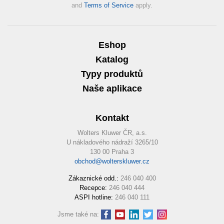
and
Terms of Service
apply.
Eshop
Katalog
Typy produktů
Naše aplikace
Kontakt
Wolters Kluwer ČR, a.s.
U nákladového nádraží 3265/10
130 00 Praha 3
obchod@wolterskluwer.cz
Zákaznické odd.:
246 040 400
Recepce:
246 040 444
ASPI hotline:
246 040 111
Jsme také na: