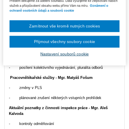
Předem děkujeme za udělení souhlasu. Data využijeme ke zlepšování našich
- připravované změny, záměr Ministerstva práce a sociálních
služeb a přizpůsobení obsahu webu přímo Vám na míru.
Oznámení o
věcí
ochraně osobních údajů a souborů cookie
Transpoziční novela zákoníku práce 2024 -
prof. JUDr.
Petr
Hůrka, Ph.D.
Zamítnout vše kromě nutných cookies
- nový valorizační mechanismus pro stanovení minimální
Přijmout všechny soubory cookie
mzdy (koeficient pro její automatické stanovení)
- nové vymezení ztíženého pracovního prostředí (pro účely
Nastavení souborů cookie
poskytování příplatku)
- posílení kolektivního vyjednávání, pluralita odborů
Pracovnělékařské služby - Mgr. Matyáš Fošum
- změny v PLS
- plánované zrušení některých vstupních prohlídek
Aktuální poznatky z činnosti inspekce práce -
Mgr. Aleš
Kalvoda
- kontroly odměňování