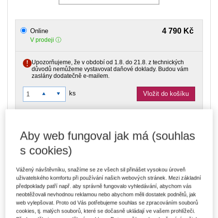
4 790 Kč
Online
V prodeji
Upozorňujeme, že v období od 1.8. do 21.8. z technických
důvodů nemůžeme vystavovat daňové doklady. Budou vám
zaslány dodatečně e-mailem.
ks
Vložit do košíku
Ceny jsou včetně DPH
Aby web fungoval jak má (souhlas
Typ produktu
Online
s cookies)
Záznam z konference, která se konala 20. 6. 2024.
Vážený návštěvníku, snažíme se ze všech sil přinášet vysokou úroveň
uživatelského komfortu při používání našich webových stránek. Mezi základní
Obsah
předpoklady patří např. aby správně fungovalo vyhledávání, abychom vás
neobtěžovali nevhodnou reklamou nebo abychom měli dostatek podnětů, jak
web vylepšovat. Proto od Vás potřebujeme souhlas se zpracováním souborů
Flexibilní novela zákoníku práce 2024 -
Mgr. Taťána Zelená
cookies, tj. malých souborů, které se dočasně ukládají ve vašem prohlížeči.