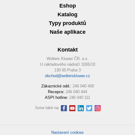
Eshop
Katalog
Typy produktů
Naše aplikace
Kontakt
Wolters Kluwer ČR, a.s.
U nákladového nádraží 3265/10
130 00 Praha 3
obchod@wolterskluwer.cz
Zákaznické odd.:
246 040 400
Recepce:
246 040 444
ASPI hotline:
246 040 111
Jsme také na:
Nastavení cookies