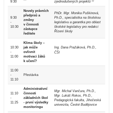
1)
9:30
zjednodušených projektů
Novely právních
PhDr. Mgr. Monika Puškinová,
předpisů a
9:30
Ph.D., specialistka na školskou
změny
-
legislativu a garantka pro oblast
v činnosti
10:30
školské legislativy pro redakci
zástupce
Řízení školy
ředitele
Klima školy –
10:30
jak může
Ing.
Dana Pražáková,
Ph.D.,
-
ovlivnit
ČŠI
11:00
motivaci žáků
k učení?
11:00
-
Přestávka
11:10
Administrativní
Mgr. Michal Vančura, Ph.D.,
11:10
činnosti
Mgr. Lukáš Rokos, Ph.D.,
-
základních škol
Pedagogická fakulta, Jihočeská
11:25
- první výsledky
univerzita, České Budějovice
monitoringu