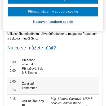
7. ročníku soutěže o nejlepšího zástupce ředitele školy
"
Zlatá
karabina
"
!
Přijmout všechny soubory cookie
Moderátorka
Nastavení souborů cookie
Konferencí Vás provede
Markéta Beková,
odborná editorka
Učitelského měsíčníku, dříve šéfredaktorka magazínu Perpetuum
a tisková mluvčí Scio.
Na co se můžete těšit?
Prezence
8:30
účastníků,
-
Přihlašování do
9:00
MS Teams
9:00
Zahájení
-
konference
9:15
9:15
Mgr. Martina Čapková, MŠMT,
Jak na šablony
-
oddělení administrace
III