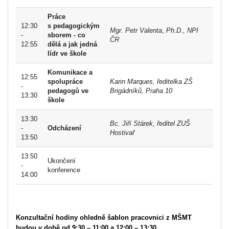
Práce
12:30
s pedagogickým
Mgr. Petr Valenta
,
Ph.D., NPI
-
sborem - co
ČR
12:55
dělá a jak jedná
lídr ve škole
Komunikace a
12:55
spolupráce
Karin Marques, ředitelka ZŠ
-
pedagogů ve
Brigádníků, Praha 10
13:30
škole
13:30
Bc. Jiří Stárek, ředitel ZUŠ
-
Odcházení
Hostivař
13:50
13:50
Ukončení
-
konference
14:00
Konzultační hodiny ohledně šablon pracovnici z MŠMT
budou v době od 9:30 – 11:00 a 12:00 – 13:30.