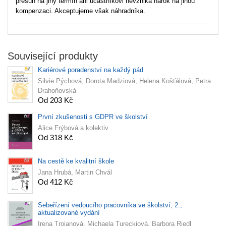
přesun na jiný termín ani účastníkovi nevzniká nárok na jinou
kompenzaci. Akceptujeme však náhradníka.
Související produkty
Kariérové poradenství na každý pád
Silvie Pýchová, Dorota Madziová, Helena Košťálová, Petra
Drahoňovská
Od 203 Kč
První zkušenosti s GDPR ve školství
Alice Frýbová a kolektiv
Od 318 Kč
Na cestě ke kvalitní škole
Jana Hrubá, Martin Chvál
Od 412 Kč
Sebeřízení vedoucího pracovníka ve školství, 2.,
aktualizované vydání
Irena Trojanová, Michaela Tureckiová, Barbora Riedl