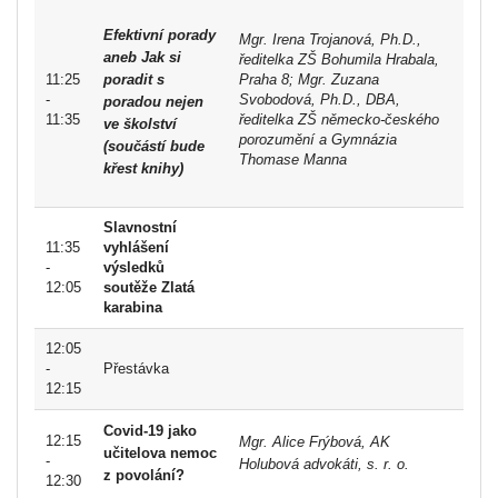
Efektivní porady
Mgr. Irena Trojanová, Ph.D.,
aneb Jak si
ředitelka ZŠ Bohumila Hrabala,
11:25
poradit s
Praha 8; Mgr. Zuzana
-
Svobodová, Ph.D., DBA,
poradou nejen
11:35
ředitelka ZŠ německo-českého
ve školství
porozumění a Gymnázia
(součástí bude
Thomase Manna
křest knihy)
Slavnostní
11:35
vyhlášení
-
výsledků
12:05
soutěže Zlatá
karabina
12:05
-
Přestávka
12:15
Covid-19 jako
12:15
Mgr. Alice Frýbová, AK
učitelova nemoc
-
Holubová advokáti, s. r. o.
z povolání?
12:30