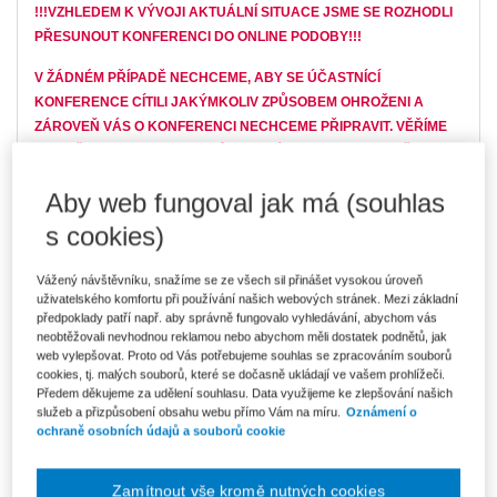
!!!VZHLEDEM K VÝVOJI AKTUÁLNÍ SITUACE JSME SE ROZHODLI
PŘESUNOUT KONFERENCI DO ONLINE PODOBY!!!
V ŽÁDNÉM PŘÍPADĚ NECHCEME, ABY SE ÚČASTNÍCÍ
KONFERENCE CÍTILI JAKÝMKOLIV ZPŮSOBEM OHROŽENI A
ZÁROVEŇ VÁS O KONFERENCI NECHCEME PŘIPRAVIT. VĚŘÍME
TEDY, ŽE TOTO ROZHODNUTÍ JE SPRÁVNOU VOLBOU, A ŽE SI
KONFERENCI UŽIJETE STEJNĚ, JAKO KDYBY PROBĚHLA
Aby web fungoval jak má (souhlas
"OFFLINE".
s cookies)
Redakce Řízení školy pořádá odbornou konferenci (nejen) pro
zástupce ředitelů škol. Tato oblíbená odborná konference se bude
Vážený návštěvníku, snažíme se ze všech sil přinášet vysokou úroveň
konat již
po sedmé.
uživatelského komfortu při používání našich webových stránek. Mezi základní
předpoklady patří např. aby správně fungovalo vyhledávání, abychom vás
neobtěžovali nevhodnou reklamou nebo abychom měli dostatek podnětů, jak
web vylepšovat. Proto od Vás potřebujeme souhlas se zpracováním souborů
cookies, tj. malých souborů, které se dočasně ukládají ve vašem prohlížeči.
Předem děkujeme za udělení souhlasu. Data využijeme ke zlepšování našich
služeb a přizpůsobení obsahu webu přímo Vám na míru.
Oznámení o
ochraně osobních údajů a souborů cookie
Během konference proběhne také slavnostní vyhlášení výsledků
Zamítnout vše kromě nutných cookies