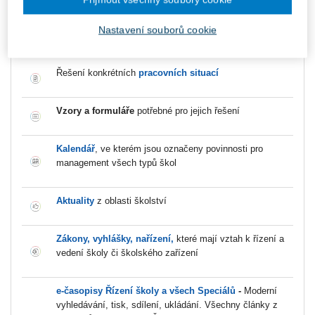
správním řízení
a mnoho dalších
Nastavení souborů cookie
Aplikace Řízení školy ve verzi Mentor obsahuje:
Řešení konkrétních
pracovních situací
Vzory a formuláře
potřebné pro jejich řešení
Kalendář
, ve kterém jsou označeny povinnosti pro
management všech typů škol
Aktuality
z oblasti školství
Zákony, vyhlášky, nařízení,
které mají vztah k řízení a
vedení školy či školského zařízení
e-časopisy Řízení školy a všech Speciálů
-
Moderní
vyhledávání, tisk, sdílení, ukládání. Všechny články z