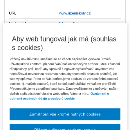
URL
www.rizeniskoly.cz
Vydavatel
Wolters Kluwer
Typ produktu
Online
Aby web fungoval jak má (souhlas
s cookies)
S aplikací
Řízení školy
poskytnete pedagogům a všem svým
pracovníkům spolehlivé vedení. Společně s kolektivem
Vážený návštěvníku, snažíme se ze všech sil přinášet vysokou úroveň
špičkových autorů nabízíme informační podporu, díky které
uživatelského komfortu při používání našich webových stránek. Mezi základní
získáte bezpečné zázemí a zajistíte své škole úspěšnou
předpoklady patří např. aby správně fungovalo vyhledávání, abychom vás
budoucnost.
neobtěžovali nevhodnou reklamou nebo abychom měli dostatek podnětů, jak
web vylepšovat. Proto od Vás potřebujeme souhlas se zpracováním souborů
cookies, tj. malých souborů, které se dočasně ukládají ve vašem prohlížeči.
Věnujeme se tématům:
Předem děkujeme za udělení souhlasu. Data využijeme ke zlepšování našich
služeb a přizpůsobení obsahu webu přímo Vám na míru.
Oznámení o
ekonomické a pracovněprávní vztahy školy
ochraně osobních údajů a souborů cookie
zajištění bezpečnosti a ochrany zdraví při práci
informace o všech vnitřních předpisech a směrnicích včetně
Zamítnout vše kromě nutných cookies
vzorů
o výběrových řízeních
povinné dokumentaci
Přijmout všechny soubory cookie