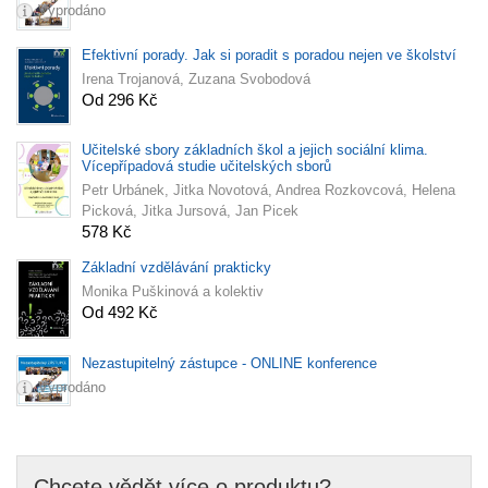
Vyprodáno
Efektivní porady. Jak si poradit s poradou nejen ve školství
Irena Trojanová, Zuzana Svobodová
Od 296 Kč
Učitelské sbory základních škol a jejich sociální klima.
Vícepřípadová studie učitelských sborů
Petr Urbánek, Jitka Novotová, Andrea Rozkovcová, Helena
Picková, Jitka Jursová, Jan Picek
578 Kč
Základní vzdělávání prakticky
Monika Puškinová a kolektiv
Od 492 Kč
Nezastupitelný zástupce - ONLINE konference
Vyprodáno
Chcete vědět více o produktu?