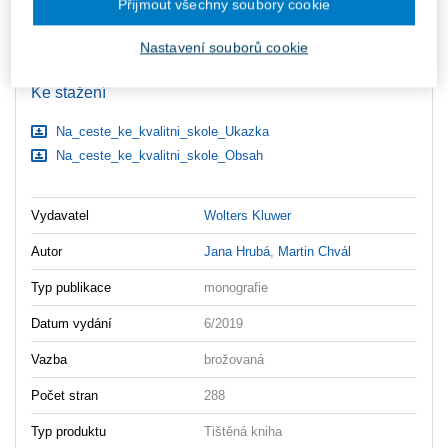
Přijmout všechny soubory cookie
ks
Vložit do košíku
Nastavení souborů cookie
Ceny jsou včetně DPH
Ke stažení
Na_ceste_ke_kvalitni_skole_Ukazka
Na_ceste_ke_kvalitni_skole_Obsah
Vydavatel
Wolters Kluwer
Autor
Jana Hrubá
,
Martin Chvál
Typ publikace
monografie
Datum vydání
6/2019
Vazba
brožovaná
Počet stran
288
Typ produktu
Tištěná kniha