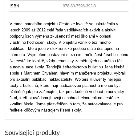
ISBN
978-80-7598-392-3
V rámci národního projektu Cesta ke kvalitě se uskutečnila v
letech 2009 až 2012 celá řada vzdělávacích aktivit a aktivit
podporujících výměnu zkušeností mezi školami v oblasti
vlastního hodnocení školy. V projektu vzniklo též mnoho
publikací, které jsou v elektronické podobě stále dostupné na
internetu. Výjimečné postavení mezi nimi mělo šest čísel bulletinu
Na cestě ke kvalitě, vždy tematicky zaměřených na určitou fázi
autoevaluace školy. Tehdejší šéfredaktorka bulletinu Jana Hrubá
spolu s Martinem Chválem, hlavním manažerem projektu, vybrali
pro aktuální publikaci nakladatelství Wolters Kluwer ty nejlepší
texty z bulletinů, které mají nadčasovou platnost a mohou být
užitečné jak pro začínající, tak pro zkušené vedoucí pracovníky
škol, kteří si uvědomují svoji nenahraditelnou roli na cestě ke
kvalitní škole. Jsme přesvědčeni o tom, že autoevaluace je pro
ředitele klíčovým nástrojem řízení školy.
Související produkty