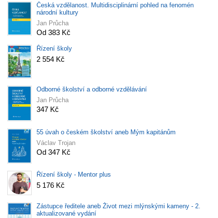
Česká vzdělanost. Multidisciplinární pohled na fenomén
národní kultury
Jan Průcha
Od 383 Kč
Řízení školy
2 554 Kč
Odborné školství a odborné vzdělávání
Jan Průcha
347 Kč
55 úvah o českém školství aneb Mým kapitánům
Václav Trojan
Od 347 Kč
Řízení školy - Mentor plus
5 176 Kč
Zástupce ředitele aneb Život mezi mlýnskými kameny - 2.
aktualizované vydání