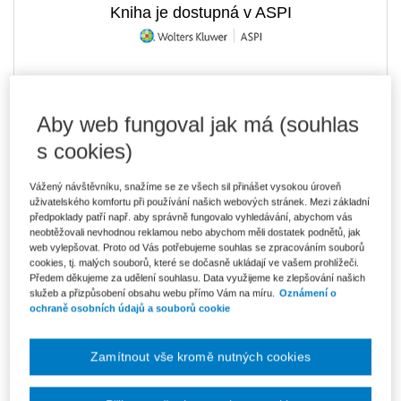
Kniha je dostupná v ASPI
484 Kč
Tištěná kniha
Ušetříte 85 Kč
Skladem
- expedice do 2 pracovních dnů
Aby web fungoval jak má (souhlas
DMOC 569 Kč
s cookies)
412 Kč
E-kniha Smarteca + soubory ke stažení
V prodeji - ihned k dispozici
Vážený návštěvníku, snažíme se ze všech sil přinášet vysokou úroveň
Co je Smarteca?
uživatelského komfortu při používání našich webových stránek. Mezi základní
Kde najdu soubory e-knih?
předpoklady patří např. aby správně fungovalo vyhledávání, abychom vás
neobtěžovali nevhodnou reklamou nebo abychom měli dostatek podnětů, jak
web vylepšovat. Proto od Vás potřebujeme souhlas se zpracováním souborů
cookies, tj. malých souborů, které se dočasně ukládají ve vašem prohlížeči.
690 Kč
Balíček - Tištěná kniha + E-kniha
Předem děkujeme za udělení souhlasu. Data využijeme ke zlepšování našich
Smarteca
Ušetříte 363 Kč
služeb a přizpůsobení obsahu webu přímo Vám na míru.
Oznámení o
DMOC 1 053 Kč
Skladem
- expedice do 2 pracovních dnů
ochraně osobních údajů a souborů cookie
Co je Smarteca?
Zamítnout vše kromě nutných cookies
Upozorňujeme, že v období od 1.8. do 21.8. z technických
důvodů nemůžeme vystavovat daňové doklady. Budou vám
zaslány dodatečně e-mailem.