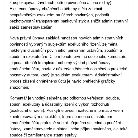
k uspokojování životních potřeb povinného a jeho rodiny).
Existence úpravy chráněného účtu by měla zabránit
neoprávněným exekucím na účtech povinných, podpořit
bezhotovostní transparentní bankovní styk a snížit administrativní
zátěž zaměstnavatelům.
Nová právní úprava zakládá množství nových administrativních
povinností vybraným subjektům exekučního řízení, zejména
některým dlužníkům povinného, peněžním ústavům, soudům a
soudním exekutorům. Cílem tohoto prvního uceleného komentáře
je podat čtenáři komplexní odborný výklad právní úpravy
chráněného účtu, navíc v některých částech doplněný o praktické
poznatky autora, který je soudním exekutorem. Administrativní
proces zřízení chráněného účtu je navíc přehledně graficky
znázorněn.
Komentář je vhodný zejména pro odbornou veřejnost, soudce,
soudní exekutory a účastníky řízení o výkon rozhodnutí
(exekučního řízení). Poskytne ovšem užitečné informace všem
zainteresovaným subjektům, které se mohou s institutem
chráněného účtu profesně setkat. Zejména se jedná o peněžní
ústavy, zaměstnavatele a plátce jiného příjmu povinného, ale také
soudce či zaměstnance státní správy.