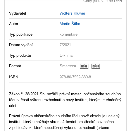
Ceny jsou včetně DPH
Vydavatel
Wolters Kluwer
Autor
Martin Štika
Typ publikace
komentáře
Datum vydání
7/2021
Typ produktu
E-kniha
Formát
Smarteca
ISBN
978-80-7552-380-8
Zákon č. 38/2021 Sb. rozšířil právní materii občanského soudního
řádu v části výkonu rozhodnutí o nový institut, kterým je chráněný
účet.
Právní úprava občanského soudního řádu nově obsahuje ucelený
institut, který umožňuje shromažďování prostředků povinného
z pohledávek, které nepodléhají výkonu rozhodnutí (určené