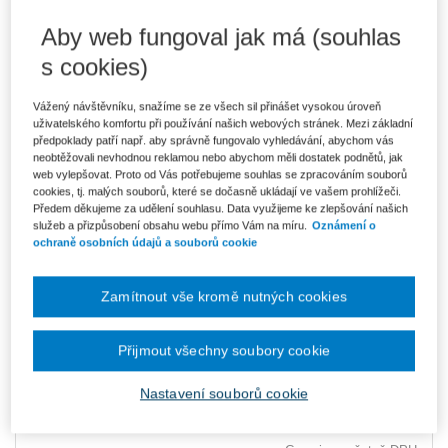
Aby web fungoval jak má (souhlas
Kniha je dostupná v ASPI
s cookies)
Vážený návštěvníku, snažíme se ze všech sil přinášet vysokou úroveň
uživatelského komfortu při používání našich webových stránek. Mezi základní
108 Kč
E-kniha Smarteca + soubory ke stažení
předpoklady patří např. aby správně fungovalo vyhledávání, abychom vás
V prodeji - ihned k dispozici
neobtěžovali nevhodnou reklamou nebo abychom měli dostatek podnětů, jak
Co je Smarteca?
web vylepšovat. Proto od Vás potřebujeme souhlas se zpracováním souborů
Kde najdu soubory e-knih?
cookies, tj. malých souborů, které se dočasně ukládají ve vašem prohlížeči.
Předem děkujeme za udělení souhlasu. Data využijeme ke zlepšování našich
služeb a přizpůsobení obsahu webu přímo Vám na míru.
Oznámení o
ochraně osobních údajů a souborů cookie
800 Kč
Balíček - e-kniha + záznam webináře
Ušetříte 158 Kč
V prodeji - ihned k dispozici
Původně 958 Kč
Co je Smarteca?
Zamítnout vše kromě nutných cookies
Upozorňujeme, že v období od 1.8. do 21.8. z technických
důvodů nemůžeme vystavovat daňové doklady. Budou vám
Přijmout všechny soubory cookie
zaslány dodatečně e-mailem.
Nastavení souborů cookie
ks
Vložit do košíku