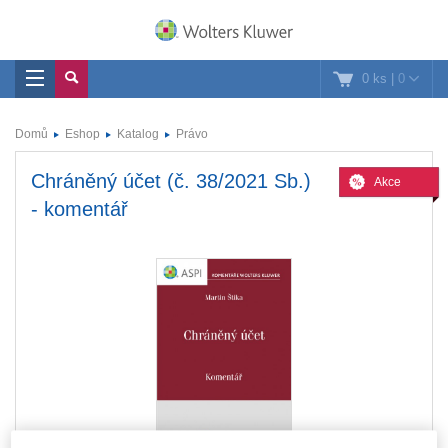
0 ks
|
0
Domů
Eshop
Katalog
Právo
Chráněný účet (č. 38/2021 Sb.)
Akce
- komentář