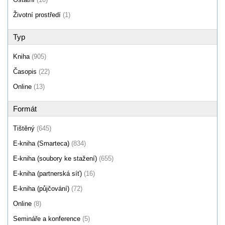
Životní prostředí
(1)
Typ
Kniha
(905)
Časopis
(22)
Online
(13)
Formát
Tištěný
(645)
E-kniha (Smarteca)
(834)
E-kniha (soubory ke stažení)
(655)
E-kniha (partnerská síť)
(16)
E-kniha (půjčování)
(72)
Online
(8)
Semináře a konference
(5)