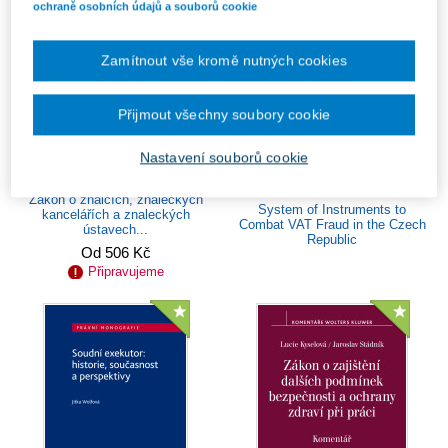
ochraně osobních údajů a souborů cookie
Zamítnout vše kromě nutných cookies
Přijmout všechny soubory cookie
Nastavení souborů cookie
Zákon o znalcích, znaleckých
System of Instruments to
kancelářích a znaleckých
Combat VAT Fraud in the Czech
ústavech...
Republic
Od 506 Kč
Připravujeme