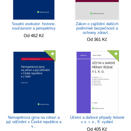
Zákon o zajištění dalších
Soudní exekutor: historie,
podmínek bezpečnosti a
současnost a perspektivy
ochrany zdraví...
Od 462 Kč
Od 361 Kč
Nemajetková újma na zdraví a
Účetní a daňové případy řešené
její odčinění v České republice a
v s. r. o., 9. vydání
v...
Od 405 Kč