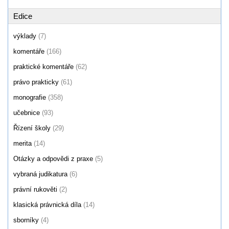
Edice
výklady
(7)
komentáře
(166)
praktické komentáře
(62)
právo prakticky
(61)
monografie
(358)
učebnice
(93)
Řízení školy
(29)
merita
(14)
Otázky a odpovědi z praxe
(5)
vybraná judikatura
(6)
právní rukověti
(2)
klasická právnická díla
(14)
sborníky
(4)