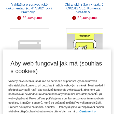
Vyhláška o zdravotnické
Občanský zákoník (zák. č.
dokumentaci (č. 444/2024 Sb.).
89/2012 Sb.). Komentář.
Praktický...
Svazek V...
Připravujeme
Připravujeme
Aby web fungoval jak má (souhlas
s cookies)
Vážený návštěvníku, snažíme se ze všech sil přinášet vysokou úroveň
uživatelského komfortu při používání našich webových stránek. Mezi základní
Trestní zákoník (č. 40/2009
Daňový systém ČR 2026
Sb.). Komentář. 2. vydání.
předpoklady patří např. aby správně fungovalo vyhledávání, abychom vás
neobtěžovali nevhodnou reklamou nebo abychom měli dostatek podnětů, jak
Připravujeme
Od 506 Kč
web vylepšovat. Proto od Vás potřebujeme souhlas se zpracováním souborů
Připravujeme
cookies, tj. malých souborů, které se dočasně ukládají ve vašem prohlížeči.
Předem děkujeme za udělení souhlasu. Data využijeme ke zlepšování našich
služeb a přizpůsobení obsahu webu přímo Vám na míru.
Oznámení o