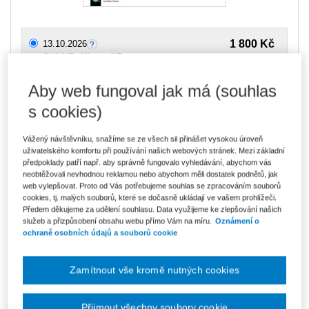
1 800 Kč
13.10.2026
ONLINE - Microsoft Teams
Aby web fungoval jak má (souhlas
Upozorňujeme, že v období od 1.8. do 21.8. z technických
důvodů nemůžeme vystavovat daňové doklady. Budou vám
s cookies)
zaslány dodatečně e-mailem.
ks
Vložit do košíku
Vážený návštěvníku, snažíme se ze všech sil přinášet vysokou úroveň
uživatelského komfortu při používání našich webových stránek. Mezi základní
předpoklady patří např. aby správně fungovalo vyhledávání, abychom vás
Ceny jsou včetně DPH
neobtěžovali nevhodnou reklamou nebo abychom měli dostatek podnětů, jak
web vylepšovat. Proto od Vás potřebujeme souhlas se zpracováním souborů
Typ akce
Webinář
cookies, tj. malých souborů, které se dočasně ukládají ve vašem prohlížeči.
Předem děkujeme za udělení souhlasu. Data využijeme ke zlepšování našich
služeb a přizpůsobení obsahu webu přímo Vám na míru.
Oznámení o
Typ produktu
Školení
ochraně osobních údajů a souborů cookie
Datum
13.10.2026
Zamítnout vše kromě nutných cookies
Místo konání
ONLINE - Microsoft Teams
Přijmout všechny soubory cookie