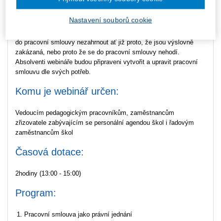
Webinář je zaměřen na tvorbu pracovní smlouvy zaměstnanců ve
školství. Objasní základní obsahové náležitosti pracovní smlouvy,
Nastavení souborů cookie
další obvyklá ujednání a vysvětlí, jak pracovat s přílohami
pracovní smlouvy. Účastníci webináře se dozvědí, která ujednání
do pracovní smlouvy nezahrnout ať již proto, že jsou výslovně
zakázaná, nebo proto že se do pracovní smlouvy nehodí.
Absolventi webináře budou připraveni vytvořit a upravit pracovní
smlouvu dle svých potřeb.
Komu je webinář určen:
Vedoucím pedagogickým pracovníkům, zaměstnancům
zřizovatele zabývajícím se personální agendou škol i řadovým
zaměstnancům škol
Časová dotace:
2hodiny (13:00 - 15:00)
Program:
Pracovní smlouva jako právní jednání