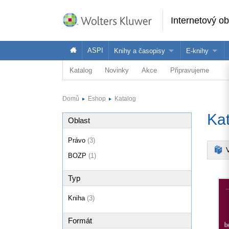
Internetový o
ASPI
Knihy a časopisy
E-knihy
Katalog
Novinky
Akce
Připravujeme
Knihy
Jak na naše
Časopisy
Koupit e-kni
Domů
Eshop
Katalog
Půjčit si e-k
Ka
Oblast
Právo
(3)
V
BOZP
(1)
Typ
Kniha
(3)
Formát