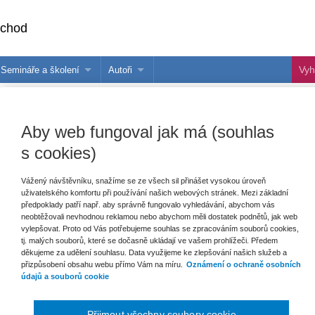
bchod
Semináře a školení
Autoři
 e-knihy?
Semináře a konference
Více o autorech Wolters Kluwer
hu
Školení ASPI, Libra a Praetor
PublishOne
Aby web fungoval jak má (souhlas
nihu
s cookies)
talog
Vážený návštěvníku, snažíme se ze všech sil přinášet vysokou úroveň
uživatelského komfortu při používání našich webových stránek. Mezi základní
šechny produkty
Akce
Novinky
Připravujeme
předpoklady patří např. aby správně fungovalo vyhledávání, abychom vás
neobtěžovali nevhodnou reklamou nebo abychom měli dostatek podnětů, jak web
vylepšovat. Proto od Vás potřebujeme souhlas se zpracováním souborů cookies,
tj. malých souborů, které se dočasně ukládají ve vašem prohlížeči. Předem
děkujeme za udělení souhlasu. Data využijeme ke zlepšování našich služeb a
přizpůsobení obsahu webu přímo Vám na míru.
Oznámení o ochraně osobních
údajů a souborů cookie
Přijmout všechny soubory cookie