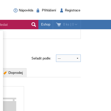
Nápověda
Přihlášení
Registrace
0 ks
|
0
Eshop
Seřadit podle:
Doprodej