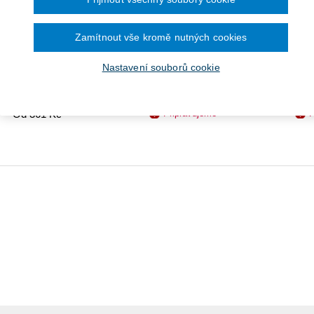
Zamítnout vše kromě nutných cookies
Nastavení souborů cookie
on o zajištění dalších
Občanský 
Trestní zákoník (č. 40/2009
dmínek bezpečnosti a
89/2012 
Sb.). Komentář. 2. vydání.
ochrany zdraví...
Sv
Připravujeme
P
Od 361 Kč