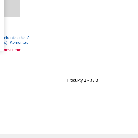
zákoník (zák. č.
Sb.). Komentář.
azek V...
řipravujeme
Produkty
1 - 3 / 3