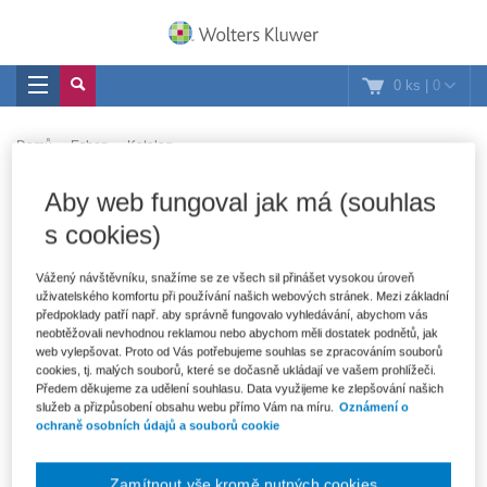
0 ks
|
0
Domů
Eshop
Katalog
Katalog
Filter
Aby web fungoval jak má (souhlas
s cookies)
Vážený návštěvníku, snažíme se ze všech sil přinášet vysokou úroveň
Bohužel žádné nabídky nesplňují zvolená kritéria.
uživatelského komfortu při používání našich webových stránek. Mezi základní
předpoklady patří např. aby správně fungovalo vyhledávání, abychom vás
Zrušit filtr: Novinky
Zrušit filtr: Typ
Zrušit filtr: Edice
neobtěžovali nevhodnou reklamou nebo abychom měli dostatek podnětů, jak
Zrušit filtr: Formát
web vylepšovat. Proto od Vás potřebujeme souhlas se zpracováním souborů
cookies, tj. malých souborů, které se dočasně ukládají ve vašem prohlížeči.
Předem děkujeme za udělení souhlasu. Data využijeme ke zlepšování našich
služeb a přizpůsobení obsahu webu přímo Vám na míru.
Oznámení o
ochraně osobních údajů a souborů cookie
Novinky
Zamítnout vše kromě nutných cookies