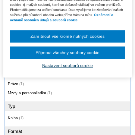
cookies, tj. malých souborů, které se dočasně ukládají ve vašem prohlížeči.
Lidské zdroje v sociálních
podnicích - 2. vydání
Předem děkujeme za udělení souhlasu. Data využijeme ke zlepšování našich
služeb a přizpůsobení obsahu webu přímo Vám na míru.
Oznámení o
Od 397 Kč
ochraně osobních údajů a souborů cookie
Zamítnout vše kromě nutných cookies
Produkty
1 - 1 / 1
Přijmout všechny soubory cookie
Nastavení souborů cookie
Oblast
Právo
(1)
Mzdy a personalistika
(1)
Typ
Kniha
(1)
Formát