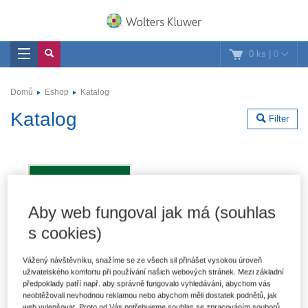
0 ks
|
0
Domů
Eshop
Katalog
Katalog
Filter
Aby web fungoval jak má (souhlas
s cookies)
Vážený návštěvníku, snažíme se ze všech sil přinášet vysokou úroveň
uživatelského komfortu při používání našich webových stránek. Mezi základní
předpoklady patří např. aby správně fungovalo vyhledávání, abychom vás
neobtěžovali nevhodnou reklamou nebo abychom měli dostatek podnětů, jak
web vylepšovat. Proto od Vás potřebujeme souhlas se zpracováním souborů