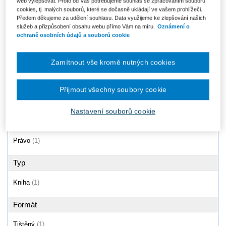
web vylepšovat. Proto od Vás potřebujeme souhlas se zpracováním souborů
střední Evropě / Přehled dějin...
cookies, tj. malých souborů, které se dočasně ukládají ve vašem prohlížeči.
1 130 Kč
Předem děkujeme za udělení souhlasu. Data využijeme ke zlepšování našich
služeb a přizpůsobení obsahu webu přímo Vám na míru.
Oznámení o
ochraně osobních údajů a souborů cookie
Zamítnout vše kromě nutných cookies
Produkty
1 - 1 / 1
Přijmout všechny soubory cookie
Nastavení souborů cookie
Oblast
Právo
(1)
Typ
Kniha
(1)
Formát
Tištěný
(1)