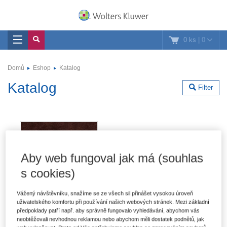
0 ks
|
0
Domů
Eshop
Katalog
Katalog
Filter
Aby web fungoval jak má (souhlas
s cookies)
Vážený návštěvníku, snažíme se ze všech sil přinášet vysokou úroveň
uživatelského komfortu při používání našich webových stránek. Mezi základní
předpoklady patří např. aby správně fungovalo vyhledávání, abychom vás
neobtěžovali nevhodnou reklamou nebo abychom měli dostatek podnětů, jak
Dějiny soukromého práva v