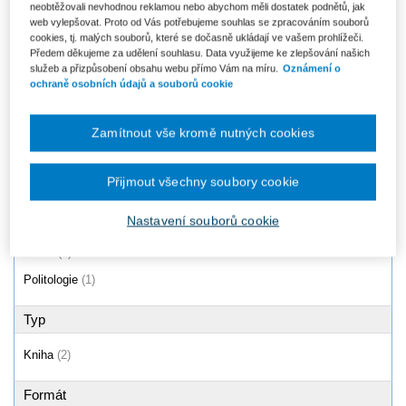
neobtěžovali nevhodnou reklamou nebo abychom měli dostatek podnětů, jak
Evropská unie po brexitu.
Správní právo - Casebook
web vylepšovat. Proto od Vás potřebujeme souhlas se zpracováním souborů
Právně-institucionální aspekty
cookies, tj. malých souborů, které se dočasně ukládají ve vašem prohlížeči.
evropské...
Od 788 Kč
Předem děkujeme za udělení souhlasu. Data využijeme ke zlepšování našich
383 Kč
služeb a přizpůsobení obsahu webu přímo Vám na míru.
Oznámení o
ochraně osobních údajů a souborů cookie
Produkty
1 - 2 / 2
Zamítnout vše kromě nutných cookies
Přijmout všechny soubory cookie
Oblast
Nastavení souborů cookie
Právo
(2)
Politologie
(1)
Typ
Kniha
(2)
Formát