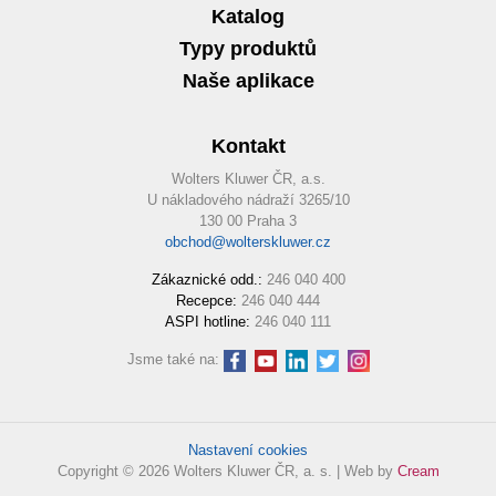
Katalog
Typy produktů
Naše aplikace
Kontakt
Wolters Kluwer ČR, a.s.
U nákladového nádraží 3265/10
130 00 Praha 3
obchod@wolterskluwer.cz
Zákaznické odd.:
246 040 400
Recepce:
246 040 444
ASPI hotline:
246 040 111
Jsme také na:
Nastavení cookies
Copyright © 2026 Wolters Kluwer ČR, a. s. | Web by
Cream