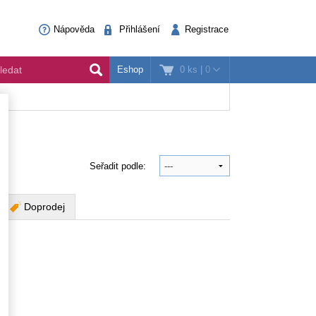
Nápověda
Přihlášení
Registrace
0 ks
|
0
Eshop
Seřadit podle:
Doprodej