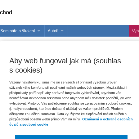
bchod
Semináře a školení
Autoři
 e-knihy?
Semináře a konference
Více o autorech Wolters Kluwer
hu
Školení ASPI, Libra a Praetor
PublishOne
Aby web fungoval jak má (souhlas
nihu
s cookies)
talog
Vážený návštěvníku, snažíme se ze všech sil přinášet vysokou úroveň
uživatelského komfortu při používání našich webových stránek. Mezi základní
šechny produkty
Akce
Novinky
Připravujeme
předpoklady patří např. aby správně fungovalo vyhledávání, abychom vás
neobtěžovali nevhodnou reklamou nebo abychom měli dostatek podnětů, jak web
vylepšovat. Proto od Vás potřebujeme souhlas se zpracováním souborů cookies,
tj. malých souborů, které se dočasně ukládají ve vašem prohlížeči. Předem
děkujeme za udělení souhlasu. Data využijeme ke zlepšování našich služeb a
přizpůsobení obsahu webu přímo Vám na míru.
Oznámení o ochraně osobních
údajů a souborů cookie