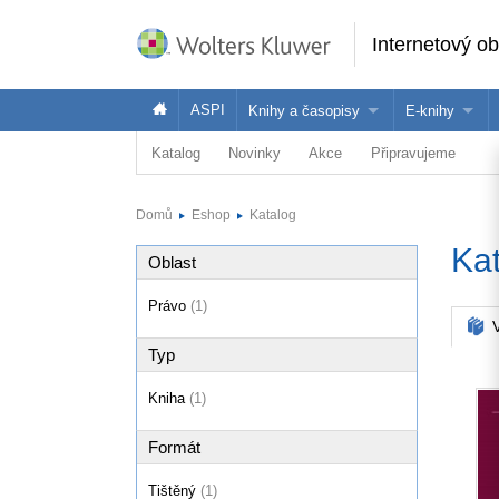
Internetový o
ASPI
Knihy a časopisy
E-knihy
Katalog
Novinky
Akce
Připravujeme
Knihy
Jak na naše
Časopisy
Koupit e-kni
Domů
Eshop
Katalog
Půjčit si e-k
Ka
Oblast
Právo
(1)
V
Typ
Kniha
(1)
Formát
Tištěný
(1)