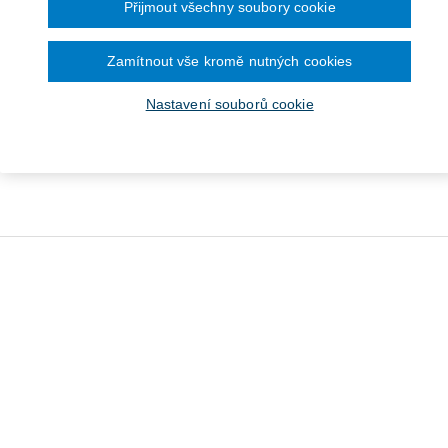
Přijmout všechny soubory cookie
Zamítnout vše kromě nutných cookies
Nastavení souborů cookie
 o poštovních službách
29/2000 Sb.) - komentář
Od 1 156 Kč