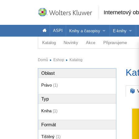
Internetový o
ASPI
Knihy a časopisy
E-knihy
Katalog
Novinky
Akce
Připravujeme
Knihy
Jak na naše
Časopisy
Koupit e-kni
Domů
Eshop
Katalog
Půjčit si e-k
Ka
Oblast
Právo
(1)
V
Typ
Kniha
(1)
Formát
Tištěný
(1)