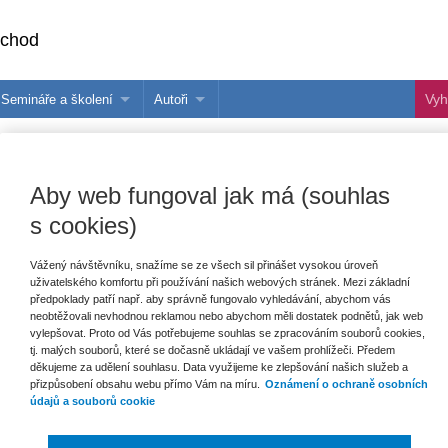
bchod
Semináře a školení
Autoři
 e-knihy?
Semináře a konference
Více o autorech Wolters Kluwer
hu
Školení ASPI, Libra a Praetor
PublishOne
Aby web fungoval jak má (souhlas
nihu
s cookies)
talog
Vážený návštěvníku, snažíme se ze všech sil přinášet vysokou úroveň
uživatelského komfortu při používání našich webových stránek. Mezi základní
šechny produkty
Akce
Novinky
Připravujeme
předpoklady patří např. aby správně fungovalo vyhledávání, abychom vás
neobtěžovali nevhodnou reklamou nebo abychom měli dostatek podnětů, jak web
vylepšovat. Proto od Vás potřebujeme souhlas se zpracováním souborů cookies,
tj. malých souborů, které se dočasně ukládají ve vašem prohlížeči. Předem
děkujeme za udělení souhlasu. Data využijeme ke zlepšování našich služeb a
přizpůsobení obsahu webu přímo Vám na míru.
Oznámení o ochraně osobních
údajů a souborů cookie