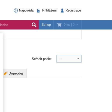
Nápověda
Přihlášení
Registrace
0 ks
|
0
Eshop
Seřadit podle:
Doprodej