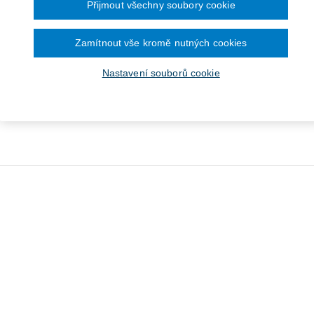
Přijmout všechny soubory cookie
Zamítnout vše kromě nutných cookies
Nastavení souborů cookie
rinární zákon (166/1999
 Praktický komentář - 2.
vydání
Od 947 Kč