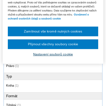
web vylepšovat. Proto od Vás potřebujeme souhlas se zpracováním souborů
Zákon o sociálně-právní ochraně
cookies, tj. malých souborů, které se dočasně ukládají ve vašem prohlížeči.
dětí (č. 359/1999 Sb.).
Předem děkujeme za udělení souhlasu. Data využijeme ke zlepšování našich
Komentář -...
služeb a přizpůsobení obsahu webu přímo Vám na míru.
Oznámení o
Od 1 797 Kč
ochraně osobních údajů a souborů cookie
Zamítnout vše kromě nutných cookies
Produkty
1 - 1 / 1
Přijmout všechny soubory cookie
Nastavení souborů cookie
Oblast
Právo
(1)
Typ
Kniha
(1)
Formát
Tištěný
(1)