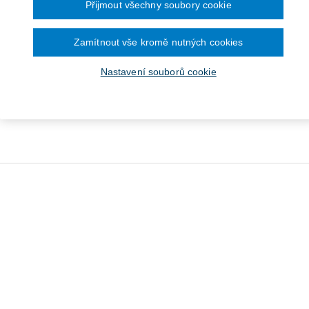
Přijmout všechny soubory cookie
Zamítnout vše kromě nutných cookies
Nastavení souborů cookie
ákon o Policii České
bliky (č. 273/2008 Sb.).
Komentář - 2....
Od 701 Kč