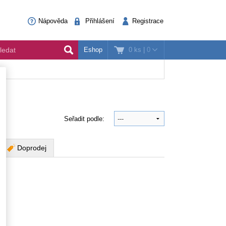
Nápověda
Přihlášení
Registrace
0 ks
|
0
Eshop
Seřadit podle:
Doprodej