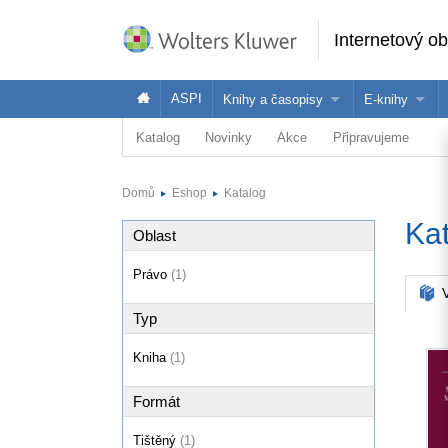
Internetový o
ASPI
Knihy a časopisy
E-knihy
Katalog
Novinky
Akce
Připravujeme
Knihy
Jak na naše
Časopisy
Koupit e-kni
Domů
Eshop
Katalog
Půjčit si e-k
Ka
Oblast
Právo
(1)
V
Typ
Kniha
(1)
Formát
Tištěný
(1)