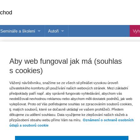
bchod
Semináře a školení
Autoři
 e-knihy?
Semináře a konference
Více o autorech Wolters Kluwer
hu
Školení ASPI, Libra a Praetor
PublishOne
Aby web fungoval jak má (souhlas
nihu
s cookies)
talog
Vážený návštěvníku, snažíme se ze všech sil přinášet vysokou úroveň
uživatelského komfortu při používání našich webových stránek. Mezi základní
šechny produkty
Akce
Novinky
Připravujeme
předpoklady patří např. aby správně fungovalo vyhledávání, abychom vás
neobtěžovali nevhodnou reklamou nebo abychom měli dostatek podnětů, jak web
vylepšovat. Proto od Vás potřebujeme souhlas se zpracováním souborů cookies,
tj. malých souborů, které se dočasně ukládají ve vašem prohlížeči. Předem
děkujeme za udělení souhlasu. Data využijeme ke zlepšování našich služeb a
přizpůsobení obsahu webu přímo Vám na míru.
Oznámení o ochraně osobních
údajů a souborů cookie