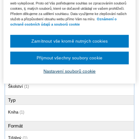
web vylepšovat. Proto od Vás potřebujeme souhlas se zpracováním souborů
E-learning, Učení (se) s
cookies, tj. malých souborů, které se dočasně ukládají ve vašem prohlížeči.
digitálními technologiemi - 2.,...
Předem děkujeme za udělení souhlasu. Data využijeme ke zlepšování našich
Od 506 Kč
služeb a přizpůsobení obsahu webu přímo Vám na míru.
Oznámení o
ochraně osobních údajů a souborů cookie
Zamítnout vše kromě nutných cookies
Produkty
1 - 1 / 1
Přijmout všechny soubory cookie
Nastavení souborů cookie
Oblast
Školství
(1)
Typ
Kniha
(1)
Formát
Tištěný
(1)