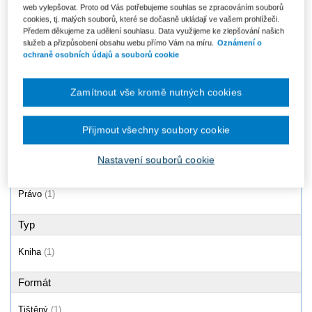
web vylepšovat. Proto od Vás potřebujeme souhlas se zpracováním souborů
Zahájení podnikání (právní,
cookies, tj. malých souborů, které se dočasně ukládají ve vašem prohlížeči.
ekonomické, daňové, účetní
Předem děkujeme za udělení souhlasu. Data využijeme ke zlepšování našich
aspekty),...
služeb a přizpůsobení obsahu webu přímo Vám na míru.
Oznámení o
Od 629 Kč
ochraně osobních údajů a souborů cookie
Zamítnout vše kromě nutných cookies
Produkty
1 - 1 / 1
Přijmout všechny soubory cookie
Nastavení souborů cookie
Oblast
Právo
(1)
Typ
Kniha
(1)
Formát
Tištěný
(1)