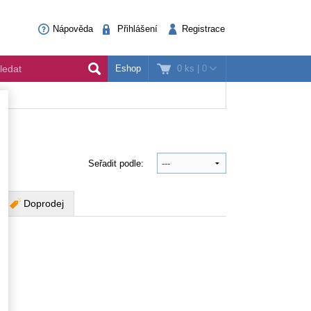
Nápověda
Přihlášení
Registrace
0 ks
|
0
Eshop
Seřadit podle:
Doprodej