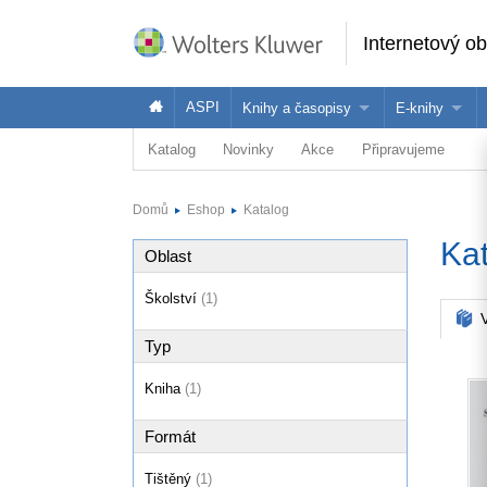
Internetový o
ASPI
Knihy a časopisy
E-knihy
Katalog
Novinky
Akce
Připravujeme
Knihy
Jak na naše
Časopisy
Koupit e-kni
Domů
Eshop
Katalog
Půjčit si e-k
Ka
Oblast
Školství
(1)
V
Typ
Kniha
(1)
Formát
Tištěný
(1)