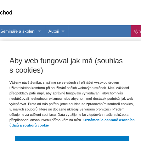
bchod
Semináře a školení
Autoři
 e-knihy?
Semináře a konference
Více o autorech Wolters Kluwer
hu
Školení ASPI, Libra a Praetor
PublishOne
Aby web fungoval jak má (souhlas
nihu
s cookies)
talog
Vážený návštěvníku, snažíme se ze všech sil přinášet vysokou úroveň
uživatelského komfortu při používání našich webových stránek. Mezi základní
šechny produkty
Akce
Novinky
Připravujeme
předpoklady patří např. aby správně fungovalo vyhledávání, abychom vás
neobtěžovali nevhodnou reklamou nebo abychom měli dostatek podnětů, jak web
vylepšovat. Proto od Vás potřebujeme souhlas se zpracováním souborů cookies,
tj. malých souborů, které se dočasně ukládají ve vašem prohlížeči. Předem
děkujeme za udělení souhlasu. Data využijeme ke zlepšování našich služeb a
přizpůsobení obsahu webu přímo Vám na míru.
Oznámení o ochraně osobních
údajů a souborů cookie