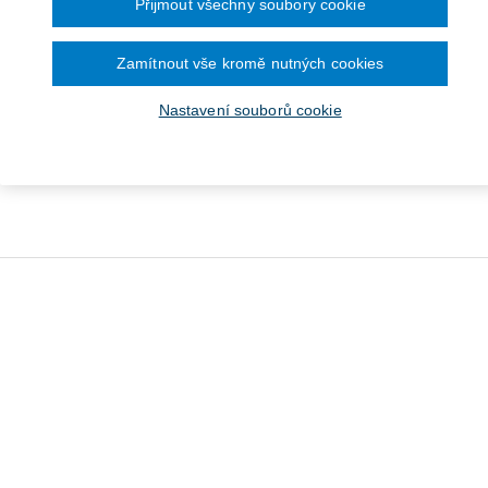
Přijmout všechny soubory cookie
Zamítnout vše kromě nutných cookies
Nastavení souborů cookie
émy s chováním ve škole
jak na ně (Individuální
výchovný plán)
Od 275 Kč