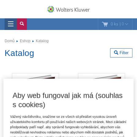
0 ks
|
0
Domů
Eshop
Katalog
Katalog
Filter
Aby web fungoval jak má (souhlas
s cookies)
Vážený návštěvníku, snažíme se ze všech sil přinášet vysokou úroveň
uživatelského komfortu při používání našich webových stránek. Mezi základní
předpoklady patří např. aby správně fungovalo vyhledávání, abychom vás
neobtěžovali nevhodnou reklamou nebo abychom měli dostatek podnětů, jak