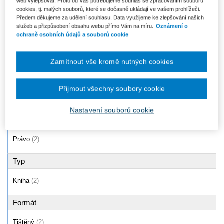
Dědické právo rakouské se
Občanské právo, Část
web vylepšovat. Proto od Vás potřebujeme souhlas se zpracováním souborů
stanoviska srovnávací vědy
všeobecná
cookies, tj. malých souborů, které se dočasně ukládají ve vašem prohlížeči.
právní
Předem děkujeme za udělení souhlasu. Data využijeme ke zlepšování našich
637 Kč
569 Kč
služeb a přizpůsobení obsahu webu přímo Vám na míru.
Oznámení o
ochraně osobních údajů a souborů cookie
Zamítnout vše kromě nutných cookies
Produkty
1 - 2 / 2
Přijmout všechny soubory cookie
Nastavení souborů cookie
Oblast
Právo
(2)
Typ
Kniha
(2)
Formát
Tištěný
(2)