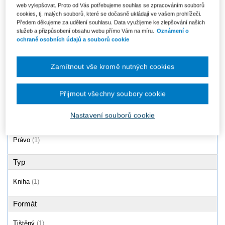
web vylepšovat. Proto od Vás potřebujeme souhlas se zpracováním souborů
Zákon o vodovodech a
cookies, tj. malých souborů, které se dočasně ukládají ve vašem prohlížeči.
kanalizacích (č. 274/2001 Sb.) -
Předem děkujeme za udělení souhlasu. Data využijeme ke zlepšování našich
Komentář. 2....
služeb a přizpůsobení obsahu webu přímo Vám na míru.
Oznámení o
Od 513 Kč
ochraně osobních údajů a souborů cookie
Zamítnout vše kromě nutných cookies
Produkty
1 - 1 / 1
Přijmout všechny soubory cookie
Nastavení souborů cookie
Oblast
Právo
(1)
Typ
Kniha
(1)
Formát
Tištěný
(1)