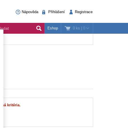
Nápověda
Přihlášení
Registrace
0 ks
|
0
Eshop
ná kritéria.