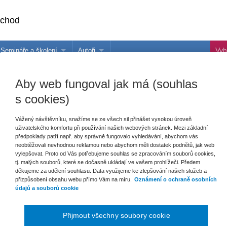
bchod
Semináře a školení
Autoři
 e-knihy?
Semináře a konference
Více o autorech Wolters Kluwer
Aby web fungoval jak má (souhlas
hu
Školení ASPI, Libra a Praetor
PublishOne
s cookies)
nihu
talog
Vážený návštěvníku, snažíme se ze všech sil přinášet vysokou úroveň
uživatelského komfortu při používání našich webových stránek. Mezi základní
předpoklady patří např. aby správně fungovalo vyhledávání, abychom vás
neobtěžovali nevhodnou reklamou nebo abychom měli dostatek podnětů, jak web
šechny produkty
vylepšovat. Proto od Vás potřebujeme souhlas se zpracováním souborů cookies,
tj. malých souborů, které se dočasně ukládají ve vašem prohlížeči. Předem
děkujeme za udělení souhlasu. Data využijeme ke zlepšování našich služeb a
přizpůsobení obsahu webu přímo Vám na míru.
Oznámení o ochraně osobních
Bohužel žádné nabídky nesplňují zvole
údajů a souborů cookie
ušit filtr: Edice
Zrušit filtr: Formát
Přijmout všechny soubory cookie