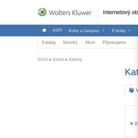
Internetový o
ASPI
Knihy a časopisy
E-knihy
Katalog
Novinky
Akce
Připravujeme
Knihy
Jak na naše
Časopisy
Koupit e-kni
Domů
Eshop
Katalog
Půjčit si e-k
Ka
V
Zr