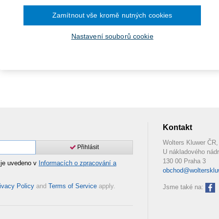
Zamítnout vše kromě nutných cookies
Nastavení souborů cookie
Kontakt
Wolters Kluwer ČR, 
Přihlásit
U nákladového nádr
130 00 Praha 3
 je uvedeno v
Informacích o zpracování a
obchod@woltersklu
ivacy Policy
and
Terms of Service
apply.
Jsme také na: