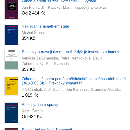
Zákon o státní službě. Komentář - 2. vydání
Jan Pichrt, JIří Kaucký, Martin Kopecký a kolektiv
Od 2 414 Kč
Nakládání s majetkem státu
Michal Štancl
354 Kč
Smlouvy o rozvoji území obcí. Když je investor za humny
Vendula Zahumenská, Petra Humlíčková, David
Zahumenský, Petr Svoboda
397 Kč
Zákon o služebním poměru příslušníků bezpečnostních sborů
(361/2003 Sb.). Praktický komentář
Jiří Chrobák, Aleš Blahut, Jan Kulhánek, Stanislav Vodička
1 019 Kč
Principy dobré správy
Karel Černín
Od 434 Kč
Soudní řád správní. Komentář