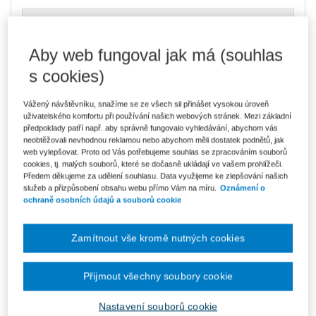
2 513 Kč
Komplet - Správní právo
Ušetříte 965 Kč
Skladem
- expedice do 2 pracovních dnů
DMOC 3 478 Kč
Aby web fungoval jak má (souhlas
s cookies)
2 137 Kč
Komplet - Správní právo - e-knihy
Ušetříte 377 Kč
V prodeji - ihned k dispozici
Vážený návštěvníku, snažíme se ze všech sil přinášet vysokou úroveň
Původně 2 514 Kč
Co je Smarteca?
uživatelského komfortu při používání našich webových stránek. Mezi základní
předpoklady patří např. aby správně fungovalo vyhledávání, abychom vás
Upozorňujeme, že v období od 1.8. do 21.8. z technických
neobtěžovali nevhodnou reklamou nebo abychom měli dostatek podnětů, jak
důvodů nemůžeme vystavovat daňové doklady. Budou vám
web vylepšovat. Proto od Vás potřebujeme souhlas se zpracováním souborů
zaslány dodatečně e-mailem.
cookies, tj. malých souborů, které se dočasně ukládají ve vašem prohlížeči.
Předem děkujeme za udělení souhlasu. Data využijeme ke zlepšování našich
ks
Vložit do košíku
služeb a přizpůsobení obsahu webu přímo Vám na míru.
Oznámení o
ochraně osobních údajů a souborů cookie
Ceny jsou včetně DPH
Komplet - Správní právo
Zamítnout vše kromě nutných cookies
Správní řád. (č. 500/2004 Sb.). Komentář
Přijmout všechny soubory cookie
Martin Kopecký, Josef Staša, Jana Balounová, Jan
Malast, Olga Pouperová, Pavel Kopecký, Zuzana
Nastavení souborů cookie
Adamusová