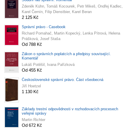
Zdeněk Kühn, Tomáš Kocourek, Petr Mikeš, Ondřej Kadlec,
Karel Černín, Filip Dienstbier, Karel Beran
2 125 Kč
Správní právo - Casebook
Richard Pomahač, Martin Kopecký, Lenka Pítrová, Helena
Prášková, Josef Staša
Od 788 Kč
Zákon o správních poplatcích a předpisy související.
Komentář
Lukáš Potěšil, Ivana Pařízková
Od 455 Kč
Československé správní právo. Část všeobecná
Jiří Hoetzel
1 130 Kč
Základy trestní odpovědnosti v rozhodovacích procesech
veřejné správy
Martin Richter
Od 672 Kč