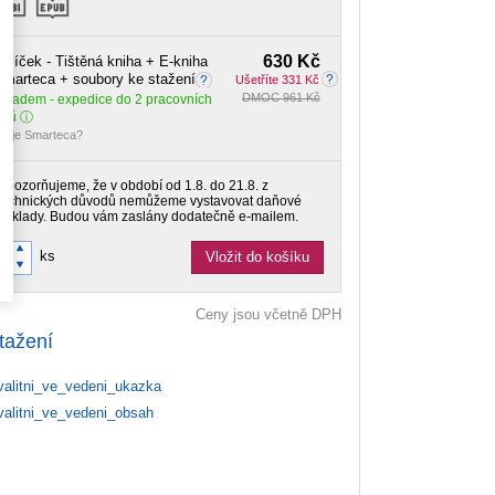
630 Kč
alíček - Tištěná kniha + E-kniha
marteca + soubory ke stažení
Ušetříte 331 Kč
DMOC 961 Kč
Skladem
- expedice do 2 pracovních
dnů
o je Smarteca?
Upozorňujeme, že v období od 1.8. do 21.8. z
technických důvodů nemůžeme vystavovat daňové
doklady. Budou vám zaslány dodatečně e-mailem.
ks
Vložit do košíku
Ceny jsou včetně DPH
tažení
alitni_ve_vedeni_ukazka
alitni_ve_vedeni_obsah