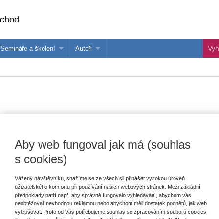
bchod
Semináře a školení
Autoři
 e-knihy?
Semináře a konference
Více o autorech Wolters Kluwer
hu
Školení ASPI, Libra a Praetor
PublishOne
nihu
ké školy
Aby web fungoval jak má (souhlas
Vydavatel
Wolters Kluwer
T
s cookies)
Autor
Zora Syslová
,
Irena Borkovcová
,
Sandra
Bejdáková
,
Hana Sedláčková
Vážený návštěvníku, snažíme se ze všech sil přinášet vysokou úroveň
uživatelského komfortu při používání našich webových stránek. Mezi základní
E
Typ publikace
monografie
předpoklady patří např. aby správně fungovalo vyhledávání, abychom vás
V
neobtěžovali nevhodnou reklamou nebo abychom měli dostatek podnětů, jak web
C
Datum vydání
7/2025
vylepšovat. Proto od Vás potřebujeme souhlas se zpracováním souborů cookies,
K