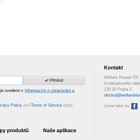
 -
Kontakt
Wolters Kluwer ČR, 
Přihlásit
U nákladového nádr
130 00 Praha 3
 je uvedeno v
Informacích o zpracování a
obchod@woltersklu
ivacy Policy
and
Terms of Service
apply.
Jsme také na:
py produktů
Naše aplikace