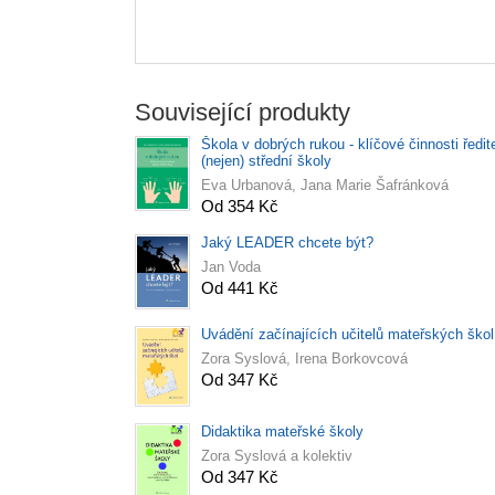
Související produkty
Škola v dobrých rukou - klíčové činnosti ředit
(nejen) střední školy
Eva Urbanová, Jana Marie Šafránková
Od 354 Kč
Jaký LEADER chcete být?
Jan Voda
Od 441 Kč
Uvádění začínajících učitelů mateřských škol
Zora Syslová, Irena Borkovcová
Od 347 Kč
Didaktika mateřské školy
Zora Syslová a kolektiv
Od 347 Kč