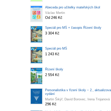
Abeceda pro učitelky mateřských škol
Václav Mertin
Od 246 Kč
Speciál pro MŠ + časopis Řízení školy
3 304 Kč
Speciál pro MŠ
1 243 Kč
Řízení školy
2 554 Kč
Personalistika v řízení školy − 2., aktualizov
vydání
Martin Šikýř, David Borovec, Irena Trojanová
296 Kč