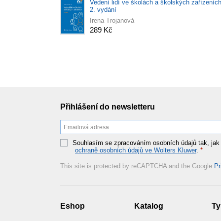
Vedení lidí ve školách a školských zařízeních
2. vydání
Irena Trojanová
289 Kč
Přihlášení do newsletteru
Souhlasím se zpracováním osobních údajů tak, jak
ochraně osobních údajů ve Wolters Kluwer
.
*
This site is protected by reCAPTCHA and the Google
Pr
Eshop
Katalog
Ty