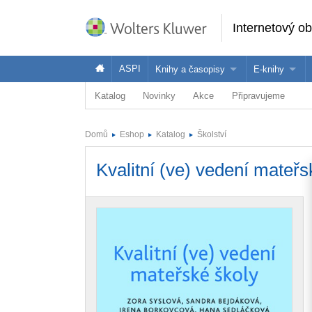
Internetový o
ASPI
Knihy a časopisy
E-knihy
Katalog
Novinky
Akce
Připravujeme
Knihy
Jak na naše
Časopisy
Koupit e-kni
Domů
Eshop
Katalog
Školství
Půjčit si e-k
Kvalitní (ve) vedení mateřs