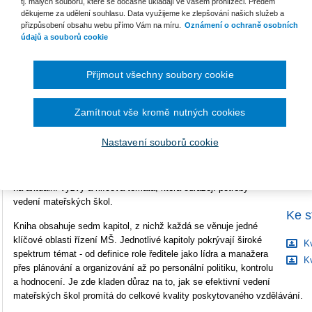
tj. malých souborů, které se dočasně ukládají ve vašem prohlížeči. Předem
Vazba
brožovaná
děkujeme za udělení souhlasu. Data využijeme ke zlepšování našich služeb a
přizpůsobení obsahu webu přímo Vám na míru.
Oznámení o ochraně osobních
Počet stran
156
údajů a souborů cookie
B
S
Typ produktu
Tištěná kniha
Přijmout všechny soubory cookie
ISBN
978-80-286-0196-6
C
Zamítnout vše kromě nutných cookies
Připravili jsme pro vás novou publikaci Zory Syslové, Sandry
Nastavení souborů cookie
Bejdákové
, Ireny Borkovcové a Hany Sedláčkové s názvem
„Kvalitní (ve) vedení mateřské školy“. Kniha svým obsahem
navazuje na knihu "Jak úspěšně řídit mateřskou školu". R
eaguje
na aktuální výzvy a klíčová témata, která odrážejí potřeby
vedení mateřských škol.
Ke s
Kniha obsahuje sedm kapitol, z nichž každá se věnuje jedné
klíčové oblasti řízení MŠ. Jednotlivé kapitoly pokrývají široké
Kv
spektrum témat - od definice role ředitele jako lídra a manažera
Kv
přes plánování a organizování až po personální politiku, kontrolu
a hodnocení. Je zde kladen důraz na to, jak se efektivní vedení
mateřských škol promítá do celkové kvality poskytovaného vzdělávání.