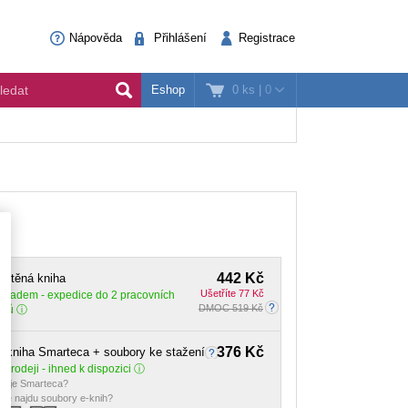
Nápověda
Přihlášení
Registrace
0 ks
|
0
Eshop
442 Kč
ištěná kniha
Ušetříte 77 Kč
Skladem
- expedice do 2 pracovních
DMOC 519 Kč
dnů
376 Kč
-kniha Smarteca + soubory ke stažení
 prodeji - ihned k dispozici
o je Smarteca?
de najdu soubory e-knih?