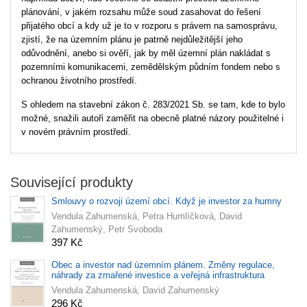
plánování, v jakém rozsahu může soud zasahovat do řešení
přijatého obcí a kdy už je to v rozporu s právem na samosprávu,
zjistí, že na územním plánu je patrně nejdůležitější jeho
odůvodnění, anebo si ověří, jak by měl územní plán nakládat s
pozemními komunikacemi, zemědělským půdním fondem nebo s
ochranou životního prostředí.
S ohledem na stavební zákon č. 283/2021 Sb. se tam, kde to bylo
možné, snažili autoři zaměřit na obecně platné názory použitelné i
v novém právním prostředí.
Související produkty
Smlouvy o rozvoji území obcí. Když je investor za humny
Vendula Zahumenská, Petra Humlíčková, David
Zahumenský, Petr Svoboda
397 Kč
Obec a investor nad územním plánem. Změny regulace,
náhrady za zmařené investice a veřejná infrastruktura
Vendula Zahumenská, David Zahumenský
296 Kč