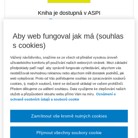
Kniha je dostupná v ASPI
Aby web fungoval jak má (souhlas
289 Kč
E-kniha Smarteca + soubory ke stažení
s cookies)
V prodeji - ihned k dispozici
Co je Smarteca?
Vážený návštěvníku, snažíme se ze všech sil přinášet vysokou úroveň
Kde najdu soubory e-knih?
uživatelského komfortu při používání našich webových stránek. Mezi základní
předpoklady patří např. aby správně fungovalo vyhledávání, abychom vás
neobtěžovali nevhodnou reklamou nebo abychom měli dostatek podnětů, jak
Upozorňujeme, že v období od 1.8. do 21.8. z technických
web vylepšovat. Proto od Vás potřebujeme souhlas se zpracováním souborů
důvodů nemůžeme vystavovat daňové doklady. Budou vám
cookies, tj. malých souborů, které se dočasně ukládají ve vašem prohlížeči.
zaslány dodatečně e-mailem.
Předem děkujeme za udělení souhlasu. Data využijeme ke zlepšování našich
služeb a přizpůsobení obsahu webu přímo Vám na míru.
Oznámení o
ks
Vložit do košíku
ochraně osobních údajů a souborů cookie
Ceny jsou včetně DPH
Zamítnout vše kromě nutných cookies
Ke stažení
Přijmout všechny soubory cookie
Obsah_Obec_u_soudu_s_UP