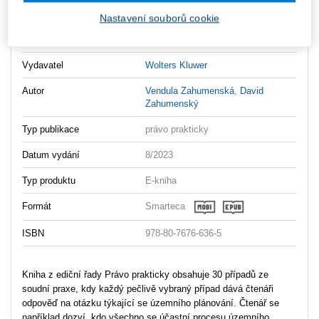
Ukazka__Obec_u_soudu_s_UP
Nastavení souborů cookie
O_autorech__Obec_u_soudu_s_UP
Vydavatel
Wolters Kluwer
Autor
Vendula Zahumenská
,
David
Zahumenský
Typ publikace
právo prakticky
Datum vydání
8/2023
Typ produktu
E-kniha
Formát
Smarteca
ISBN
978-80-7676-636-5
Kniha z ediční řady Právo prakticky obsahuje 30 případů ze
soudní praxe, kdy každý pečlivě vybraný případ dává čtenáři
odpověď na otázku týkající se územního plánování. Čtenář se
například dozví, kdo všechno se účastní procesu územního